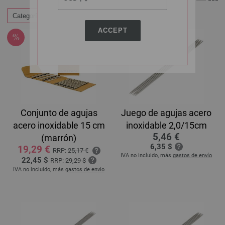
Categorías
ACCEPT
Conjunto de agujas
Juego de agujas acero
acero inoxidable 15 cm
inoxidable 2,0/15cm
5,46 €
(marrón)
6,35 $
19,29 €
RRP:
25,17 €
IVA no incluido, más
gastos de envío
22,45 $
RRP:
29,29 $
IVA no incluido, más
gastos de envío