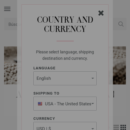
COUNTRY AND
CURRENCY
USD
Mi cuenta
Please select language, shipping
destination and currency.
LANGUAGE
AGUJAS LANA GROSSA |
SHIPPING TO
JUEGO DE AGUJAS
USA - The United States
of America
CURRENCY
Vista: