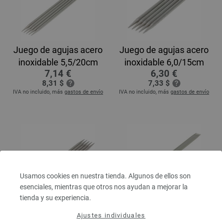
Juego de agujas acero
Juego de agujas acero
inoxidable 5,5/20cm
inoxidable 6,0/15cm
7,14 €
6,30 €
8,31 $
7,33 $
IVA no incluido, más
gastos de envío
IVA no incluido, más
gastos de envío
Usamos cookies en nuestra tienda. Algunos de ellos son
esenciales, mientras que otros nos ayudan a mejorar la
tienda y su experiencia.
Juego de agujas acero
Juego de agujas
Ajustes individuales
inoxidable 6,0/20cm
aluminio No. 2,0/15cm