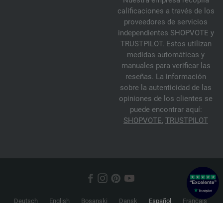
Nuestra empresa recopila
calificaciones a través de los
proveedores de servicios
independientes SHOPVOTE y
TRUSTPILOT. Estos utilizan
medidas automáticas y
manuales para verificar las
reseñas. La información
sobre la autenticidad de las
opiniones de los clientes se
puede encontrar aquí:
SHOPVOTE
,
TRUSTPILOT
Deutsch
English
Bosanski
Dansk
Español
Français
Hrvatski
Italiano
Nederlands
Norsk
Русский
Srpski