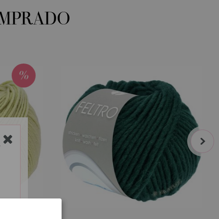
OMPRADO
next
Y