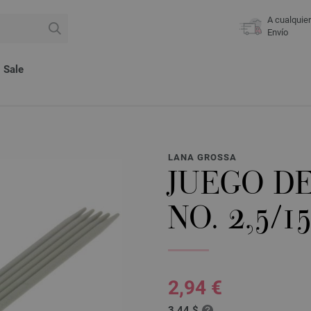
A cualquie
Envío
Sale
LANA GROSSA
JUEGO D
NO. 2,5/1
2,94 €
3,44 $