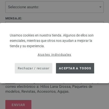
MENSAJE:
Usamos cookies en nuestra tienda. Algunos de ellos son
esenciales, mientras que otros nos ayudan a mejorar la
tienda y su experiencia.
Ajustes individuales
Quiero suscribirme al boletín de noticias.
Rechazar / recusar
ACEPTAR A TODOS
Deseo recibir información periódica, revocable en cualquier
momento de acuerdo con su
Política de protección de
datos
, sobre el siguiente surtido de productos para tejer por
correo electrónico a: Hilos Lana Grossa, Paquetes de
modelos, Revistas, Accesorios, Agujas.
ENVIAR