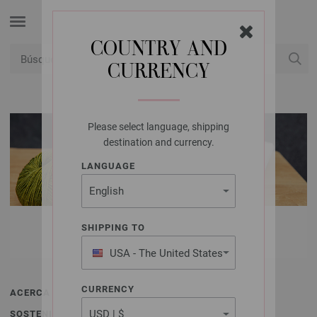
COUNTRY AND
CURRENCY
USD
Mi cuenta
Please select language, shipping
destination and currency.
LANGUAGE
CONTACTO
SHIPPING TO
USA - The United States
of America
CURRENCY
ACERCA DE FILATI
SOSTENIBILIDAD