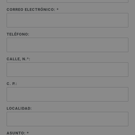
CORREO ELECTRÓNICO: *
TELÉFONO:
CALLE, N.º:
C. P.:
LOCALIDAD:
ASUNTO: *