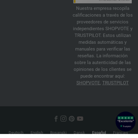
Nuestra empresa recopila
calificaciones a través de los
proveedores de servicios
independientes SHOPVOTE y
TRUSTPILOT. Estos utilizan
medidas automáticas y
manuales para verificar las
reseñas. La información
sobre la autenticidad de las
opiniones de los clientes se
puede encontrar aquí:
SHOPVOTE
,
TRUSTPILOT
Deutsch
English
Bosanski
Dansk
Español
Français