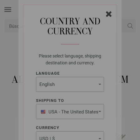
COUNTRY AND
CURRENCY
USD
Mi cuenta
Please select language, shipping
LANA GROSSA
destination and currency.
JUEGO DE AGUJAS
LANGUAGE
ALUMINIO NO. 4,0/20CM
SHIPPING TO
USA - The United States
of America
CURRENCY