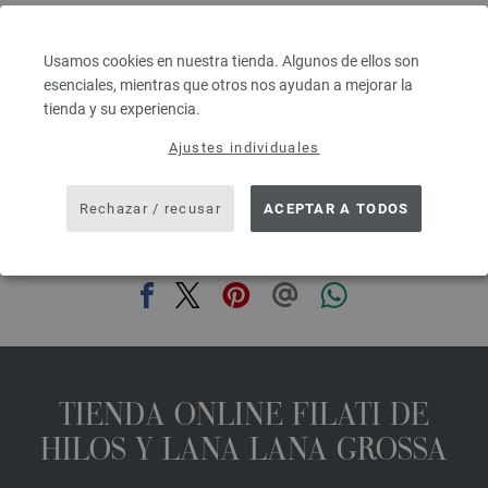
Grosor de las agujas: 4,5 - 5
6,64 € - 8,36 €
7,73 $ - 9,73 $
Usamos cookies en nuestra tienda. Algunos de ellos son
IVA no incluido, más gastos de envío, Precio base:
265,60 € - 334,40 €
/ kg
esenciales, mientras que otros nos ayudan a mejorar la
tienda y su experiencia.
prev
next
Ajustes individuales
Rechazar / recusar
ACEPTAR A TODOS
COMPARTIR ESTA PÁGINA
TIENDA ONLINE FILATI DE
HILOS Y LANA LANA GROSSA