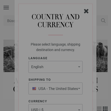
COUNTRY AND
CURRENCY
USD
Mi cuenta
Please select language, shipping
destination and currency.
LANGUAGE
AGUJAS LANA GROSSA |
SHIPPING TO
CONJUNTOS DE AGUJAS
USA - The United States
of America
CURRENCY
Vista: