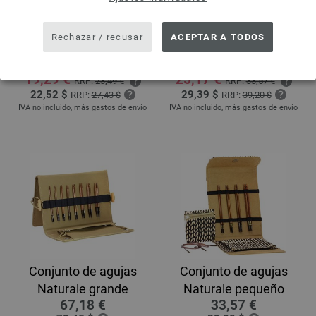
Rechazar / recusar
ACEPTAR A TODOS
Conjunto de agujas de
Conjunto de agujas
ganchillo Naturale
Naturale 15 cm
19,29 €
25,17 €
RRP:
23,49 €
RRP:
33,57 €
22,52 $
29,39 $
RRP:
27,43 $
RRP:
39,20 $
IVA no incluido, más
gastos de envío
IVA no incluido, más
gastos de envío
Conjunto de agujas
Conjunto de agujas
Naturale grande
Naturale pequeño
67,18 €
33,57 €