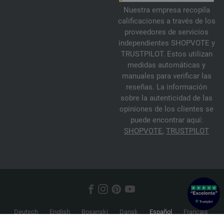
Nuestra empresa recopila
calificaciones a través de los
proveedores de servicios
independientes SHOPVOTE y
TRUSTPILOT. Estos utilizan
medidas automáticas y
manuales para verificar las
reseñas. La información
sobre la autenticidad de las
opiniones de los clientes se
puede encontrar aquí:
SHOPVOTE
,
TRUSTPILOT
Deutsch
English
Bosanski
Dansk
Español
Français