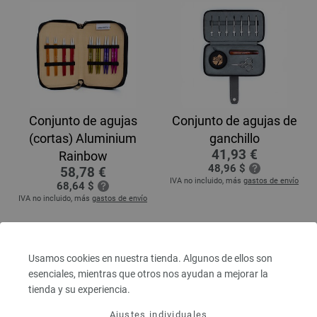
Conjunto de agujas
Conjunto de agujas de
(cortas) Aluminium
ganchillo
41,93 €
Rainbow
48,96 $
58,78 €
IVA no incluido, más
gastos de envío
68,64 $
IVA no incluido, más
gastos de envío
Usamos cookies en nuestra tienda. Algunos de ellos son
esenciales, mientras que otros nos ayudan a mejorar la
tienda y su experiencia.
Ajustes individuales