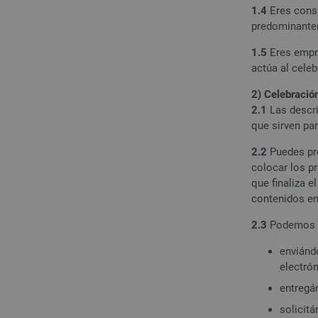
1.4
Eres consu
predominantem
1.5
Eres empre
actúa al celeb
2) Celebración
2.1
Las descri
que sirven par
2.2
Puedes pre
colocar los pr
que finaliza 
contenidos en 
2.3
Podemos ac
enviánd
electrón
entregán
solicitá