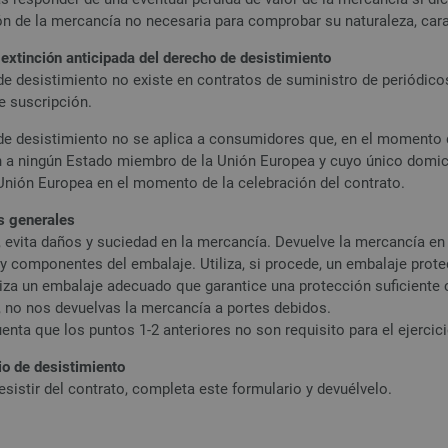
n de la mercancía no necesaria para comprobar su naturaleza, cara
 extinción anticipada del derecho de desistimiento
de desistimiento no existe en contratos de suministro de periódicos
e suscripción.
de desistimiento no se aplica a consumidores que, en el momento d
 a ningún Estado miembro de la Unión Europea y cuyo único domici
 Unión Europea en el momento de la celebración del contrato.
s generales
r, evita daños y suciedad en la mercancía. Devuelve la mercancía en
y componentes del embalaje. Utiliza, si procede, un embalaje protec
tiliza un embalaje adecuado que garantice una protección suficiente
r, no nos devuelvas la mercancía a portes debidos.
uenta que los puntos 1-2 anteriores no son requisito para el ejercic
io de desistimiento
esistir del contrato, completa este formulario y devuélvelo.