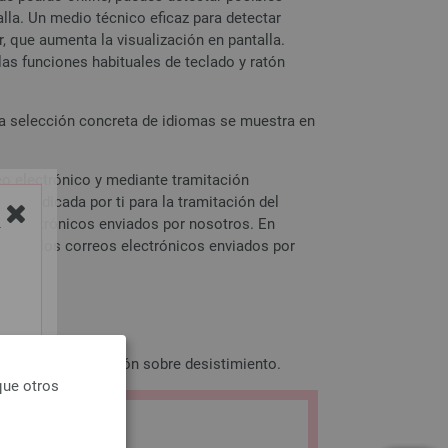
lla. Un medio técnico eficaz para detectar
, que aumenta la visualización en pantalla.
las funciones habituales de teclado y ratón
 La selección concreta de idiomas se muestra en
reo electrónico y mediante tramitación
co indicada por ti para la tramitación del
os electrónicos enviados por nosotros. En
Y
e todos los correos electrónicos enviados por
 nuestra información sobre desistimiento.
que otros
NICIO