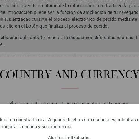
troducción leyendo atentamente la información mostrada en la panta
 de introducción puede ser la función de ampliación de tu navegador
ir tus entradas durante el proceso electrónico de pedido mediante 
s clic en el botón que finaliza el proceso de pedido.
lebración del contrato tienes a tu disposición diferentes idiomas.
e.
ción del pedido y el contacto se realizan por regla general por cor
el pedido. Debes asegurarte de que la dirección de correo electróni
rrecta, de modo que puedan recibirse en dicha dirección los corre
COUNTRY AND CURRENC
 utilizas filtros de spam, debes asegurarte de que puedan entregars
r terceros encargados por nosotros de la tramitación del pedido.
 desistimiento
idores tienen, en principio, derecho de desistimiento.
Please select language, shipping destination and currency.
s información más detallada sobre el derecho de desistimiento en
LANGUAGE
es en nuestra tienda. Algunos de ellos son esenciales, mientras 
 mejorar la tienda y su experiencia.
ÓN SOBRE DESISTIMIENTO & FORMULARIO DE DESISTIMIENTO - I
Ajustes individuales