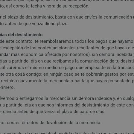
to, así como la fecha y hora de su recepción.
r el plazo de desistimiento, basta con que envíes la comunicación re
to antes de que venza dicho plazo.
as del desistimiento
 de este contrato, te reembolsaremos todos los pagos que hayamos r
n excepción de los costes adicionales resultantes de que hayas ele
ándar más económica ofrecida por nosotros), sin demora indebida y,
días a partir del día en que recibamos la comunicación de tu desist
tilizaremos el mismo medio de pago que empleaste en la transacci
e otra cosa contigo; en ningún caso se te cobrarán gastos por e
 recibido nuevamente la mercancía o hasta que hayas presentado p
rimero.
vernos o entregarnos la mercancía sin demora indebida y, en cualqu
s a partir del día en que nos informes del desistimiento de este con
ercancía antes de que venza el plazo de catorce días.
os costes directos de devolución de la mercancía.
s responder de una eventual pérdida de valor de la mercancía si dic