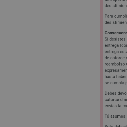
desistimien
Para cumpli
desistimien
Consecuenci
Si desistes
entrega (co
entrega est
de catorce 
reembolso u
expresament
hasta haber
se cumpla p
Debes devol
catorce día
envías la m
Tú asumes l
Solo deberá