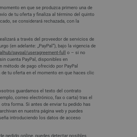
 el momento en que se produzca primero una de
vío de tu oferta y finaliza al término del quinto
dicado, se considerará rechazada, con la
ealizará a través del proveedor de servicios de
rgo (en adelante: „PayPal“), bajo la vigencia de
galhub
/paypal
/useragreement-full
o – si no
sin cuenta PayPal, disponibles en
un método de pago ofrecido por PayPal
 de tu oferta en el momento en que haces clic
osotros guardamos el texto del contrato
mplo, correo electrónico, fax o carta) tras el
 otra forma. Si antes de enviar tu pedido has
 archivan en nuestra página web y puedes
aseña introduciendo los datos de acceso
de pedido online, puedes detectar posibles