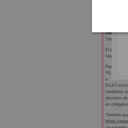
A. Informac
Los consumi
un acto jur
profesiona
Derecho de 
Tienes dere
El plazo de 
haya tomado
Para ejerce
FILATI eCo
o
FILATI eCo
mediante un
decisión de
es obligator
También pue
https://www.
un soporte 