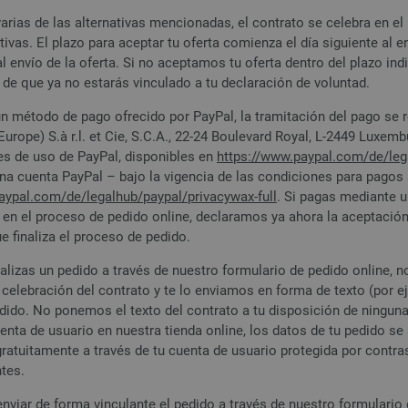
varias de las alternativas mencionadas, el contrato se celebra en
tivas. El plazo para aceptar tu oferta comienza el día siguiente al en
al envío de la oferta. Si no aceptamos tu oferta dentro del plazo in
de que ya no estarás vinculado a tu declaración de voluntad.
un método de pago ofrecido por PayPal, la tramitación del pago se r
urope) S.à r.l. et Cie, S.C.A., 22-24 Boulevard Royal, L-2449 Luxembu
es de uso de PayPal, disponibles en
https://www.paypal.com
/de
/le
na cuenta PayPal – bajo la vigencia de las condiciones para pagos 
paypal.com
/de
/legalhub
/paypal
/privacywax-full
. Si pagas mediante 
 en el proceso de pedido online, declaramos ya ahora la aceptación
e finaliza el proceso de pedido.
lizas un pedido a través de nuestro formulario de pedido online, n
celebración del contrato y te lo enviamos en forma de texto (por eje
dido. No ponemos el texto del contrato a tu disposición de ninguna
enta de usuario en nuestra tienda online, los datos de tu pedido se
gratuitamente a través de tu cuenta de usuario protegida por contr
tes.
nviar de forma vinculante el pedido a través de nuestro formulario 