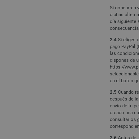
Si concurren 
dichas alterna
día siguiente 
consecuencia 
2.4
Si eliges 
pago PayPal (E
las condicion
dispones de u
https://www.
seleccionable
en el botón qu
2.5
Cuando rea
después de la 
envío de tu pe
creado una cu
consultarlos 
correspondien
2.6
Antes de e