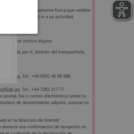
onsumidor es toda persona física que celebra
actividad comercial ni a su actividad
d de indicar motivo alguno.
designado por ti, distinto del transportista,
e@filati.es
, Tel.: +49 8592 40 80 988
e@filati.es
, Tel.: +43 7282 217 77
 postal, fax o correo electrónico) sobre tu
ormulario de desistimiento adjunto, aunque no
eb en la dirección de Internet
 sin demora una confirmación de recepción en
re el contenido de la declaración de