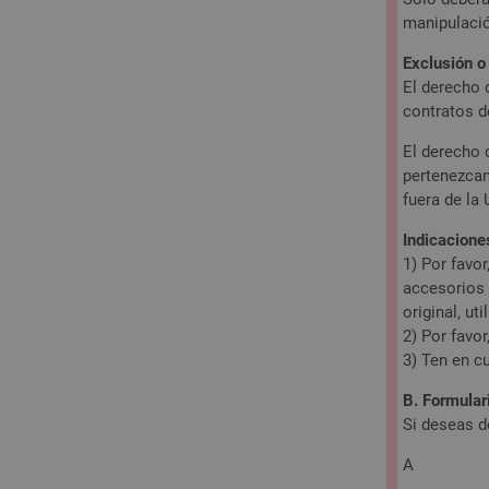
manipulació
Exclusión o
El derecho 
contratos d
El derecho 
pertenezcan
fuera de la
Indicacione
1) Por favo
accesorios 
original, u
2) Por favo
3) Ten en c
B. Formular
Si deseas d
A