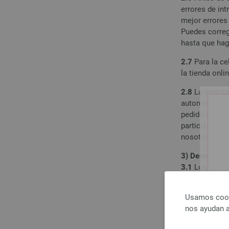
errores de in
mejor errores
Puedes correg
hasta que haga
2.7
Para la ce
la tienda onlin
2.8
La tramita
automatizada d
pedido sea co
particular, si
nosotros o po
3) Derecho de
3.1
Los consum
3.2
Encontrará
Usamos cooki
nos ayudan a
INFORMACI