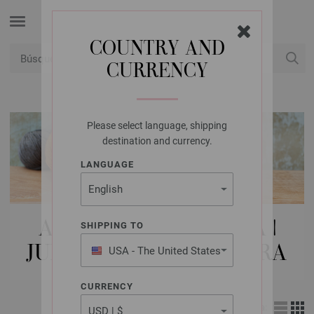
COUNTRY AND
CURRENCY
USD
Mi cuenta
Please select language, shipping
destination and currency.
LANGUAGE
AGUJAS LANA GROSSA |
SHIPPING TO
JUEGO DE AGUJAS | NERA
USA - The United States
of America
CURRENCY
Vista: