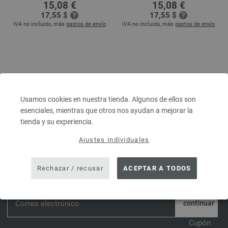
15,08 €
15,08 €
17,55 $
17,55 $
IVA no incluido, más
gastos de envío
IVA no incluido, más
gastos de envío
Usamos cookies en nuestra tienda. Algunos de ellos son
TIENDA ONLINE FILATI DE
esenciales, mientras que otros nos ayudan a mejorar la
HILOS Y LANA LANA GROSSA
tienda y su experiencia.
Ajustes individuales
ISCRIVITI ORA ALLA NEWSLETTER E RICEVI UN BUONO DI
Rechazar / recusar
ACEPTAR A TODOS
10 €.*
*
Cupón