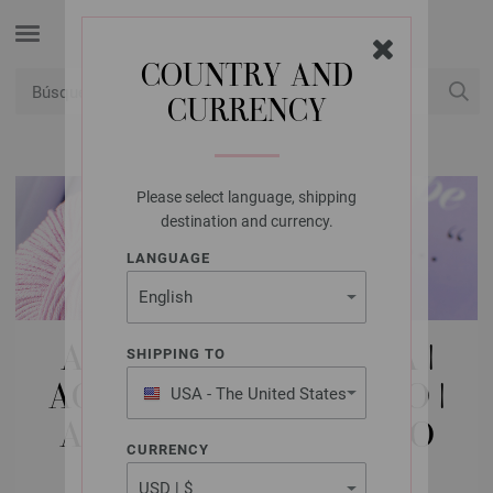
COUNTRY AND
CURRENCY
USD
Mi cuenta
Please select language, shipping
destination and currency.
LANGUAGE
AGUJAS LANA GROSSA |
SHIPPING TO
AGUJAS DE GANCHILLO |
USA - The United States
of America
ALUMINIO CON MANGO
CURRENCY
SUAVE