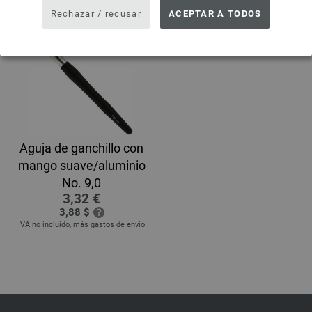
Rechazar / recusar
ACEPTAR A TODOS
Aguja de ganchillo con
mango suave/aluminio
No. 9,0
3,32 €
3,88 $
IVA no incluido, más
gastos de envío