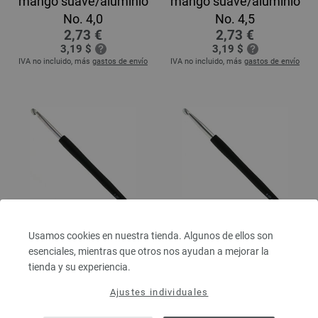
mango suave/aluminio
mango suave/aluminio
No. 4,0
No. 4,5
2,73 €
2,73 €
3,19 $
3,19 $
IVA no incluido, más
gastos de envío
IVA no incluido, más
gastos de envío
Aguja de ganchillo con
Aguja de ganchillo con
Usamos cookies en nuestra tienda. Algunos de ellos son
mango suave/aluminio
mango suave/aluminio
esenciales, mientras que otros nos ayudan a mejorar la
No. 5,0
No. 6,0
tienda y su experiencia.
2,73 €
2,73 €
3,19 $
3,19 $
Ajustes individuales
IVA no incluido, más
gastos de envío
IVA no incluido, más
gastos de envío