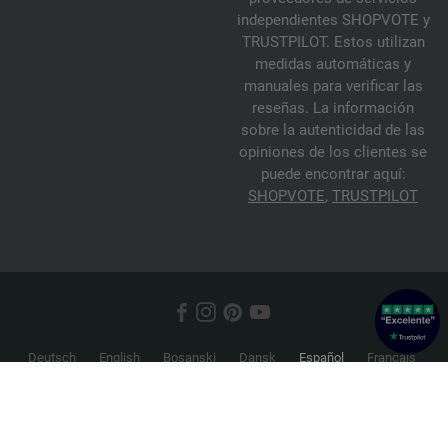
independientes SHOPVOTE y
TRUSTPILOT. Estos utilizan
medidas automáticas y
manuales para verificar las
reseñas. La información
sobre la autenticidad de las
opiniones de los clientes se
puede encontrar aquí:
SHOPVOTE
,
TRUSTPILOT
Deutsch
English
Bosanski
Dansk
Español
Français
Hrvatski
Italiano
Nederlands
Norsk
Русский
Srpski
Suomi
Svenska