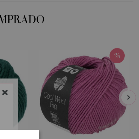
OMPRADO
next
Y