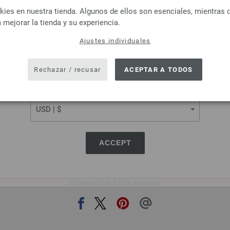
LANGUAGE
es en nuestra tienda. Algunos de ellos son esenciales, mientras 
Lana Grossa
Lana Grossa
 mejorar la tienda y su experiencia.
SILKHAIR
FELTRO
 % Mohair, 30 % Seda
100 % Lana virgen
Ajustes individuales
SHIPPING TO
tud: aprox. 210 m / 25 g
Longitud: aprox. 50 m /
r de las agujas: 4,5 - 5
Grosor de las agujas
USA - The United States of America
Rechazar / recusar
ACEPTAR A TODOS
6,64 € - 8,36 €
2,94 €
7,73 $ - 9,73 $
3,42 $
CURRENCY
más gastos de envío, Precio base:
265,60 € -
IVA no incluido, más gastos de envío, Prec
334,40 €
/ kg
ACCEPT
COMPARTIR ESTA PÁGINA