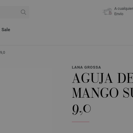
A cualquie
Envío
Sale
9,0
LANA GROSSA
AGUJA D
MANGO S
9,0