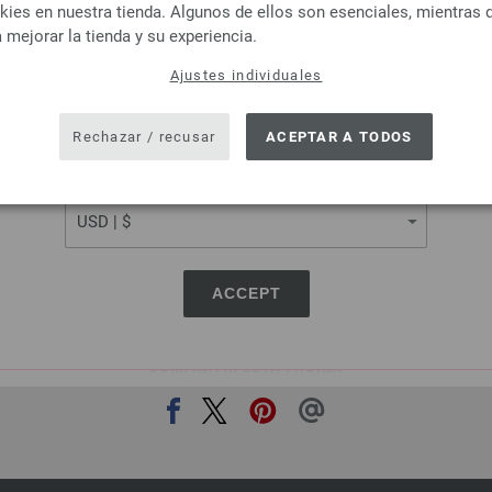
Lana Grossa
Lana Grossa
es en nuestra tienda. Algunos de ellos son esenciales, mientras 
MILLE II
LINARTE
 mejorar la tienda y su experiencia.
virgen merino, 50 % Acrílico
30 % Algodón, 20 % lino, 40 % 
Ajustes individuales
itud: aprox. 55 m / 50 g
Poliamida
SHIPPING TO
or de las agujas: 7 - 8
Longitud: aprox. 125 m 
USA - The United States of America
3,78 €
Grosor de las agujas: 4
Rechazar / recusar
ACEPTAR A TODOS
4,42 $
3,28 €
RRP:
4,16 €
ás gastos de envío, Precio base:
75,60 €
/ kg
3,83 $
RRP:
4,86 $
CURRENCY
IVA no incluido, más gastos de envío, Prec
ACCEPT
COMPARTIR ESTA PÁGINA