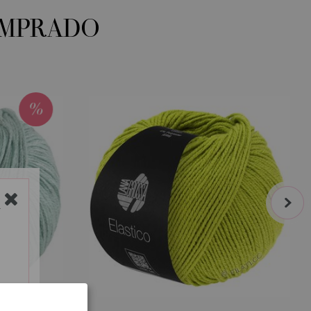
OMPRADO
next
Y