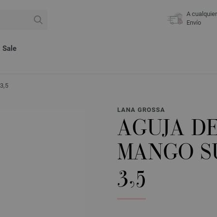
A cualquie
Envío
Sale
3,5
LANA GROSSA
AGUJA D
MANGO S
3,5