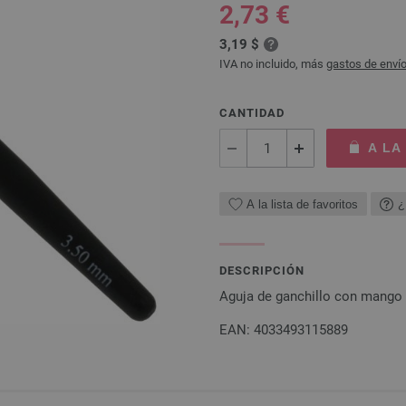
2,73 €
3,19 $
IVA no incluido, más
gastos de enví
CANTIDAD
A LA
A la lista de favoritos
¿
DESCRIPCIÓN
Aguja de ganchillo con mango
EAN: 4033493115889