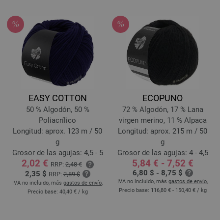
EASY COTTON
ECOPUNO
50 % Algodón, 50 %
72 % Algodón, 17 % Lana
Poliacrílico
virgen merino, 11 % Alpaca
Longitud: aprox. 123 m / 50
Longitud: aprox. 215 m / 50
g
g
Grosor de las agujas: 4,5 - 5
Grosor de las agujas: 4 - 4,5
2,02 €
5,84 € - 7,52 €
RRP:
2,48 €
6,80 $ - 8,75 $
2,35 $
RRP:
2,89 $
IVA no incluido, más
gastos de envío
,
IVA no incluido, más
gastos de envío
,
Precio base:
116,80 € - 150,40 €
/ kg
Precio base:
40,40 €
/ kg