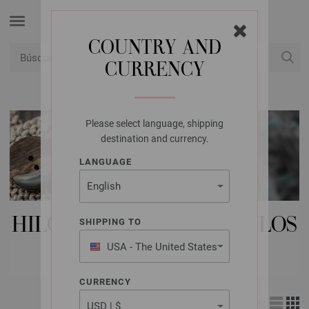
COUNTRY AND
CURRENCY
USD
Mi cuenta
Please select language, shipping
destination and currency.
LANGUAGE
HILOS LANA GROSSA | HILOS
SHIPPING TO
DEL BEBÉ
USA - The United States
of America
CURRENCY
Vista: