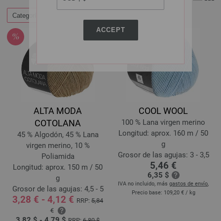
Categorías
Filtrar por
ACCEPT
ALTA MODA
COOL WOOL
COTOLANA
100 % Lana virgen merino
Longitud: aprox. 160 m / 50
45 % Algodón, 45 % Lana
g
virgen merino, 10 %
Grosor de las agujas: 3 - 3,5
Poliamida
5,46 €
Longitud: aprox. 150 m / 50
6,35 $
g
IVA no incluido, más
gastos de envío
,
Grosor de las agujas: 4,5 - 5
Precio base:
109,20 €
/ kg
3,28 € - 4,12 €
RRP:
5,84
€
3,82 $ - 4,79 $
RRP:
6,80 $