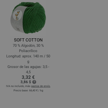
SOFT COTTON
70 % Algodón, 30 %
Poliacrílico
Longitud: aprox. 140 m / 50
g
Grosor de las agujas: 3,5 -
4,5
3,32 €
3,86 $
IVA no incluido, más
gastos de envío
,
Precio base:
66,40 €
/ kg