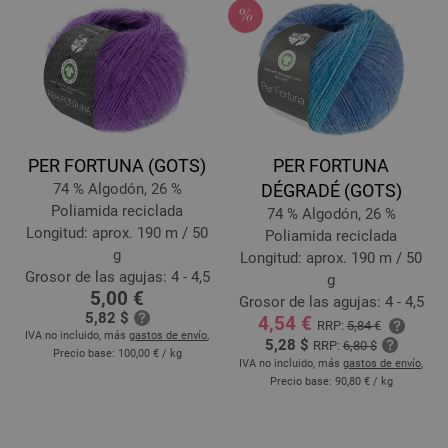
PER FORTUNA (GOTS)
PER FORTUNA
74 % Algodón, 26 %
DÉGRADÉ (GOTS)
Poliamida reciclada
74 % Algodón, 26 %
Longitud: aprox. 190 m / 50
Poliamida reciclada
g
Longitud: aprox. 190 m / 50
Grosor de las agujas: 4 - 4,5
g
5,00 €
Grosor de las agujas: 4 - 4,5
5,82 $
4,54 €
RRP:
5,84 €
IVA no incluido, más
gastos de envío
,
5,28 $
RRP:
6,80 $
Precio base:
100,00 €
/ kg
IVA no incluido, más
gastos de envío
,
Precio base:
90,80 €
/ kg