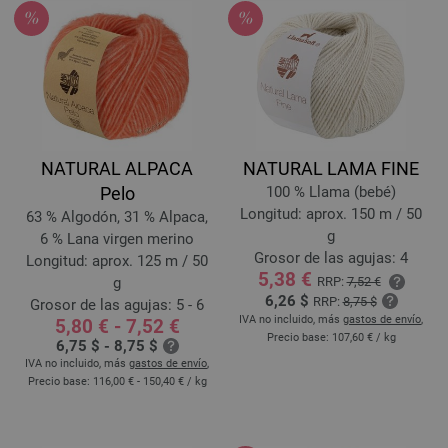
NATURAL ALPACA
NATURAL LAMA FINE
Pelo
100 % Llama (bebé)
Longitud: aprox. 150 m / 50
63 % Algodón, 31 % Alpaca,
g
6 % Lana virgen merino
Grosor de las agujas: 4
Longitud: aprox. 125 m / 50
5,38 €
g
RRP:
7,52 €
6,26 $
RRP:
8,75 $
Grosor de las agujas: 5 - 6
IVA no incluido, más
gastos de envío
,
5,80 € - 7,52 €
Precio base:
107,60 €
/ kg
6,75 $ - 8,75 $
IVA no incluido, más
gastos de envío
,
Precio base:
116,00 € - 150,40 €
/ kg