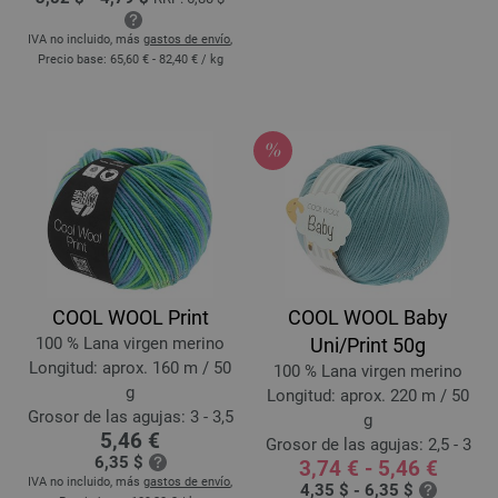
IVA no incluido, más
gastos de envío
,
Precio base:
65,60 € - 82,40 €
/ kg
COOL WOOL Print
COOL WOOL Baby
100 % Lana virgen merino
Uni/Print 50g
Longitud: aprox. 160 m / 50
100 % Lana virgen merino
g
Longitud: aprox. 220 m / 50
Grosor de las agujas: 3 - 3,5
g
5,46 €
Grosor de las agujas: 2,5 - 3
6,35 $
3,74 € - 5,46 €
IVA no incluido, más
gastos de envío
,
4,35 $ - 6,35 $