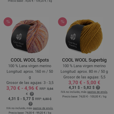
Precio base:
74,00 € - 109,20 €
/ kg
COOL WOOL Spots
COOL WOOL Superbig
100 % Lana virgen merino
100 % Lana virgen merino
Longitud: aprox. 160 m / 50
Longitud: aprox. 80 m / 50 g
g
Grosor de las agujas: 5,5
3,70 € - 5,00 €
Grosor de las agujas: 3 - 3,5
3,70 € - 4,96 €
4,31 $ - 5,82 $
RRP:
5,84
IVA no incluido, más
gastos de envío
,
€
Precio base:
74,00 € - 100,00 €
/ kg
4,31 $ - 5,77 $
RRP:
6,80 $
IVA no incluido, más
gastos de envío
,
Precio base:
74,00 € - 99,20 €
/ kg