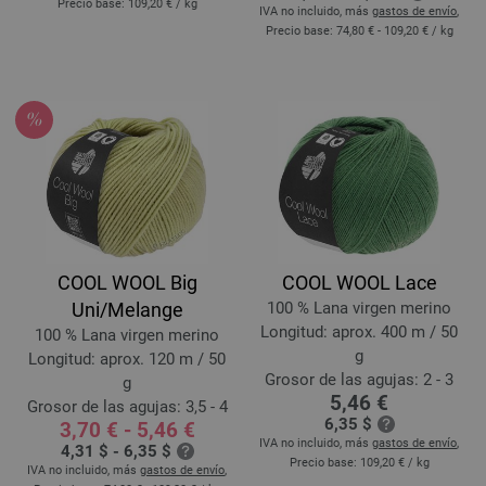
Precio base:
109,20 €
/ kg
IVA no incluido, más
gastos de envío
,
Precio base:
74,80 € - 109,20 €
/ kg
COOL WOOL Big
COOL WOOL Lace
Uni/Melange
100 % Lana virgen merino
Longitud: aprox. 400 m / 50
100 % Lana virgen merino
g
Longitud: aprox. 120 m / 50
Grosor de las agujas: 2 - 3
g
5,46 €
Grosor de las agujas: 3,5 - 4
6,35 $
3,70 € - 5,46 €
IVA no incluido, más
gastos de envío
,
4,31 $ - 6,35 $
Precio base:
109,20 €
/ kg
IVA no incluido, más
gastos de envío
,