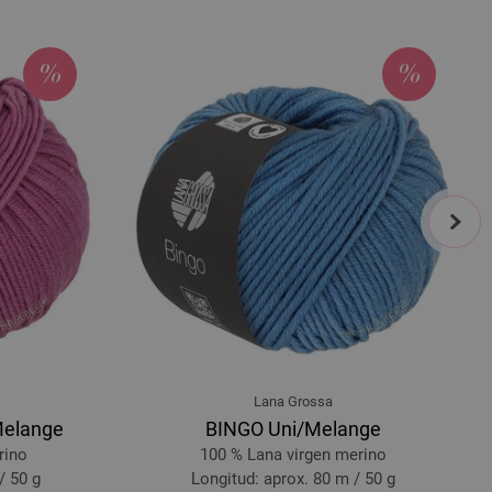
97950
230-terracota | EAN: 4033493404686
231 | EAN: 4033493404693
232 | EAN: 4033493404709
981
next
Lana Grossa
Melange
BINGO Uni/Melange
rino
100 % Lana virgen merino
/ 50 g
Longitud: aprox. 80 m / 50 g