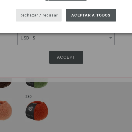
SHIPPING TO
028-turquesa | EAN: 4033493251730
029-azul turquesa | EAN: 40334932
USA - The United States of America
Rechazar / recusar
ACEPTAR A TODOS
030-purpura | EAN: 4033493251754
031-marrón rojo | EAN: 4033493251
CURRENCY
220
032-camello | EAN: 4033493259408
033-amarillo naranja | EAN: 403349
034-naranja roja | EAN: 4033493259
ACCEPT
035-burdeos | EAN: 4033493259439
225
036-frambuesa | EAN: 40334932594
037-octanaje oscuro | EAN: 403349
038-verde pastel | EAN: 4033493259
039-salmón | EAN: 4033493271691
230
040-baya | EAN: 4033493271707
041-verde | EAN: 4033493271714
042-azul | EAN: 4033493271721
043-azul noche | EAN: 40334932863
044-turquesamenta | EAN: 4033493