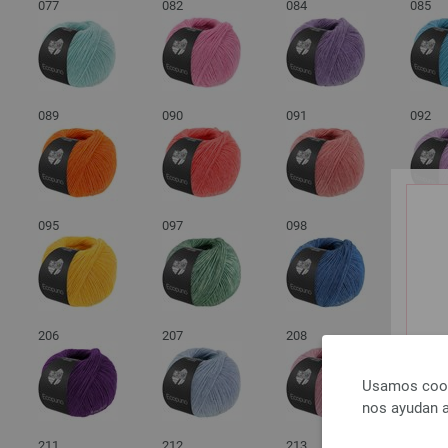
077
082
084
085
089
090
091
092
095
097
098
099
206
207
208
209
Usamos cooki
nos ayudan a
211
212
213
214