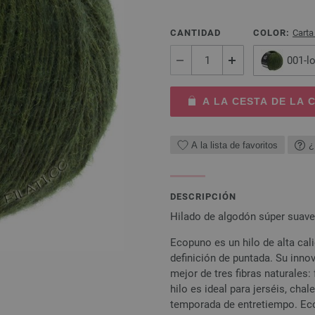
CANTIDAD
COLOR:
Carta
001-l
A LA CESTA DE LA
A la lista de favoritos
¿
DESCRIPCIÓN
Hilado de algodón súper suave
Ecopuno es un hilo de alta cali
definición de puntada. Su inn
mejor de tres fibras naturales:
hilo es ideal para jerséis, cha
temporada de entretiempo. Eco