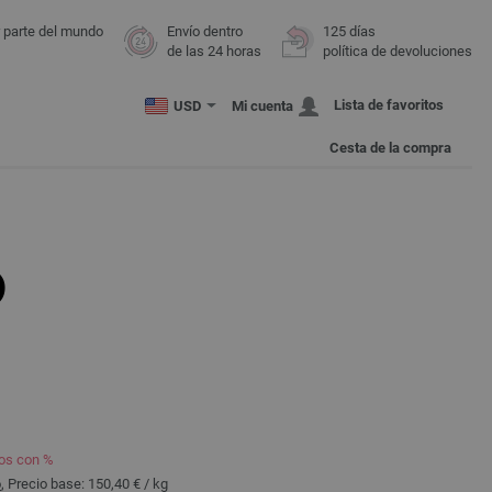
r parte del mundo
Envío dentro
125 días
de las 24 horas
política de devoluciones
Lista de favoritos
USD
Mi cuenta
Cesta de la compra
O
dos con %
o
, Precio base:
150,40 €
/ kg