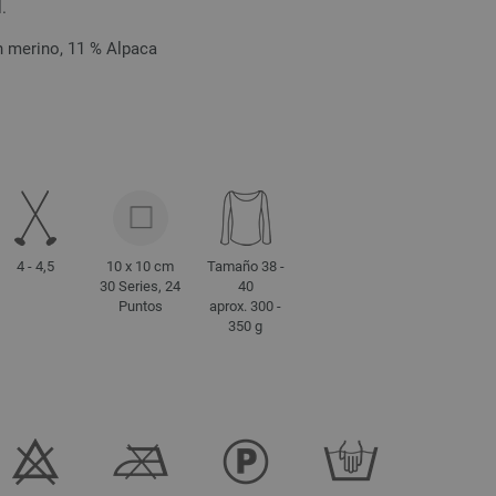
.
n merino, 11 % Alpaca
4 - 4,5
10 x 10 cm
Tamaño 38 -
30 Series, 24
40
Puntos
aprox. 300 -
350 g