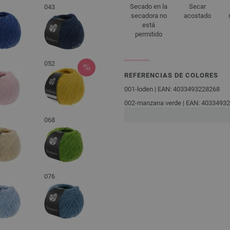
Secado en la
Secar
043
secadora no
acostado
está
permitido
052
REFERENCIAS DE COLORES
001-loden | EAN: 4033493228268
002-manzana verde | EAN: 4033493
003-verde amarillento | EAN: 40334
068
004-amarillo | EAN: 4033493228299
005-naranja jaffa | EAN: 403349322
006-rojo | EAN: 4033493228312
007-melocotón | EAN: 40334932283
076
008-lila | EAN: 4033493228336
009-violeta oscuro | EAN: 40334932
010-marino | EAN: 4033493228350
011-azul zafiro | EAN: 40334932283