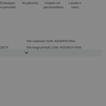
El blanqueo
No planchar
Limpiar con
Lavado a
no permitido
percloroetileno
mano
065-caramelo | EAN: 4033493314541
228275
066-beige perlado | EAN: 4033493314558
93228282
067-caña | EAN: 4033493314565
068-verde aguacate | EAN: 4033493314572
8305
069-azul celeste | EAN: 4033493314589
070-violeta antigua | EAN: 4033493314596
29
071-rosa vívida | EAN: 4033493314602
072-mandarina | EAN: 4033493314619
28343
073-terracota | EAN: 4033493319638
074-azul violeta | EAN: 4033493319645
67
075-jeans azul claro | EAN: 4033493319652