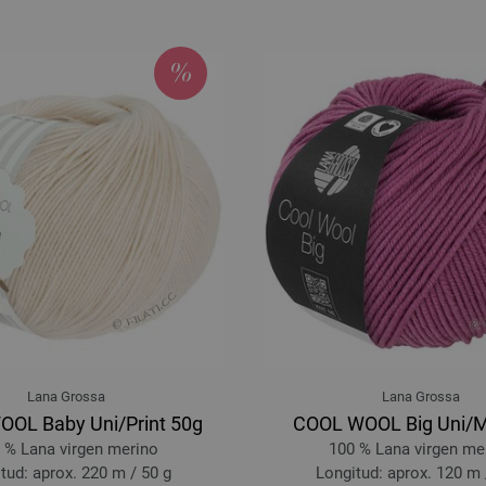
061-amarillo marfil | EAN: 40334932
062-moca | EAN: 4033493297967
063-taupe | EAN: 4033493297974
064-beige arena | EAN: 4033493297
Lana Grossa
Lana Grossa
OL Baby Uni/Print 50g
COOL WOOL Big Uni/
 % Lana virgen merino
100 % Lana virgen me
tud: aprox. 220 m / 50 g
Longitud: aprox. 120 m 