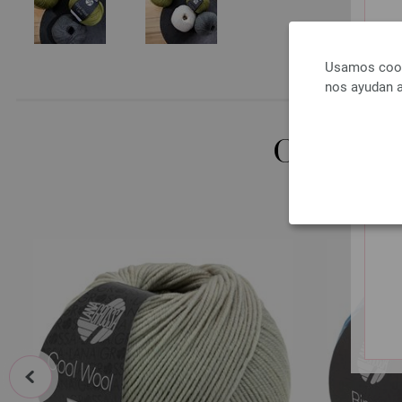
Usamos cooki
nos ayudan a
OTROS 
prev