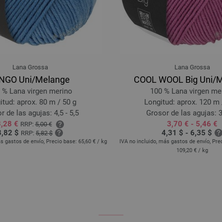
32-taupe | EAN: 4033493296335
33-tinta azul | EAN: 4033493296342
34-azul pastel | EAN: 403349329635
35-verde | EAN: 4033493296366
36-limón | EAN: 4033493296373
Lana Grossa
Lana Grossa
NGO Uni/Melange
COOL WOOL Big Uni/
 % Lana virgen merino
100 % Lana virgen me
itud: aprox. 80 m / 50 g
Longitud: aprox. 120 m 
r de las agujas: 4,5 - 5,5
Grosor de las agujas: 3
3,28 €
3,70 € - 5,46 €
RRP:
5,00 €
3,82 $
4,31 $ - 6,35 $
RRP:
5,82 $
ás gastos de envío, Precio base:
65,60 €
/ kg
IVA no incluido, más gastos de envío, Pre
109,20 €
/ kg