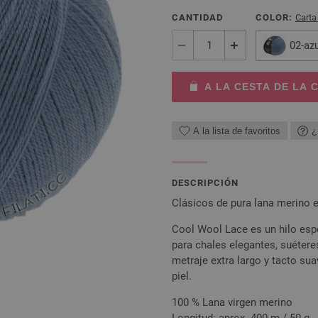
CANTIDAD
COLOR:
Carta
02-az
A LA CESTA DE LA
A la lista de favoritos
¿
DESCRIPCIÓN
Clásicos de pura lana merino ex
Cool Wool Lace es un hilo espe
para chales elegantes, suéter
metraje extra largo y tacto su
piel.
100 % Lana virgen merino