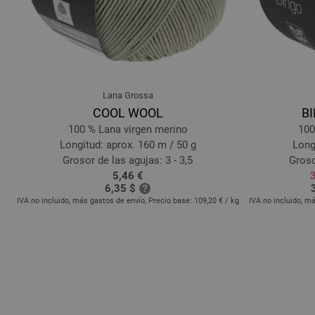
Lana Grossa
COOL WOOL
BI
100 % Lana virgen merino
100
Longitud: aprox. 160 m / 50 g
Long
Grosor de las agujas: 3 - 3,5
Groso
5,46 €
6,35 $
kg
IVA no incluido, más gastos de envío, Precio base:
109,20 €
/ kg
IVA no incluido, m