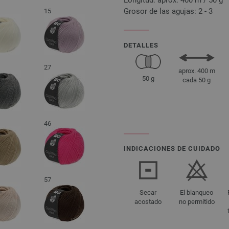
Longitud: aprox. 400 m / 50 g
Grosor de las agujas: 2 - 3
15
DETALLES
27
aprox. 400 m
50 g
cada 50 g
46
INDICACIONES DE CUIDADO
57
Secar
El blanqueo
acostado
no permitido