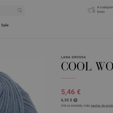
A cualquie
Envío
Sale
LANA GROSSA
COOL WO
5,46 €
6,35 $
IVA no incluido, más
gastos de enví