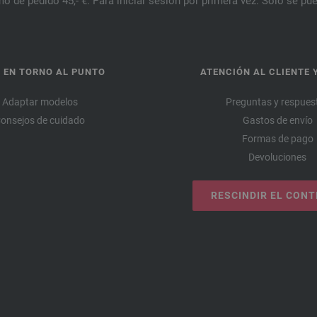
o de pedido 45,- €. Para iniciar sesión por primera vez. Solo se pue
 EN TORNO AL PUNTO
ATENCIÓN AL CLIENTE 
Adaptar modelos
Preguntas y respues
onsejos de cuidado
Gastos de envío
Formas de pago
Devoluciones
RESCINDIR EL CON