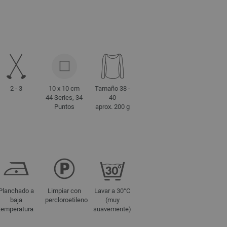
2 - 3
10 x 10 cm
Tamaño 38 -
44 Series, 34
40
Puntos
aprox. 200 g
Planchado a
Limpiar con
Lavar a 30°C
baja
percloroetileno
(muy
temperatura
suavemente)