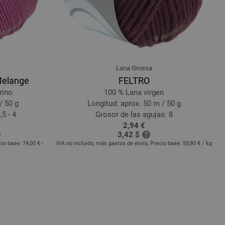
68-rojo brillante | EAN: 4033493403955
69-octanaje oscuro | EAN: 4033493403962
9
71-jade | EAN: 4033493403986
Lana Grossa
Melange
FELTRO
rino
100 % Lana virgen
/ 50 g
Longitud: aprox. 50 m / 50 g
,5 - 4
Grosor de las agujas: 8
2,94 €
3,42 $
cio base:
74,00 € -
IVA no incluido, más gastos de envío, Precio base:
58,80 €
/ kg