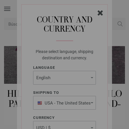
COUNTRY AND
CURRENCY
USD
Mi cuenta
Please select language, shipping
destination and currency.
LANGUAGE
HILOS LANA GROSSA | HILO
SHIPPING TO
PARA CALCETINES | HAND-
USA - The United States
of America
DYED
CURRENCY