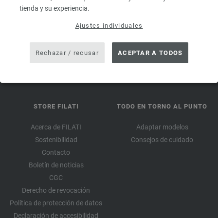
válido por
tienda y su experiencia.
14 días. Valor mínimo de pedido 45,- €. Para iniciar sesión por
Ajustes individuales
primera vez. Solo se puede canjear un vale por cliente y
pedido.
Rechazar / recusar
ACEPTAR A TODOS
STORE FILATI
TODO EN TORNO AL PUNTO
Acerca de FILATI
Adaptar modelos
Sostenibilidad
Consejos de cuidado
Contacto
Boletín de noticias
CGC
Derecho de revocación
Política de protección de datos
Declaración de accesibilidad