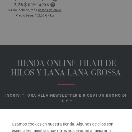
7,76 $
RRP:
14,73 $
IVA no incluido, más
gastos de envío
,
Precio base:
132,80 €
/ kg
TIENDA ONLINE FILATI DE
HILOS Y LANA LANA GROSSA
ISCRIVITI ORA ALLA NEWSLETTER E RICEVI UN BUONO DI
10 €.*
*
Usamos cookies en nuestra tienda. Algunos de ellos son
Cupón
esenciales, mientras que otros nos ayudan a mejorar la