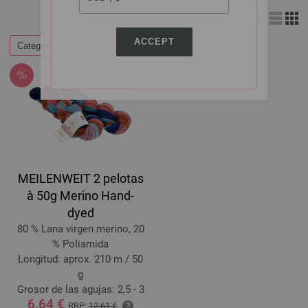
Vista:
ACCEPT
Categorías
Filtrar por
MEILENWEIT 2 pelotas
à 50g Merino Hand-
dyed
80 % Lana virgen merino, 20
% Poliamida
Longitud: aprox. 210 m / 50
g
Grosor de las agujas: 2,5 - 3
6,64 €
RRP:
12,61 €