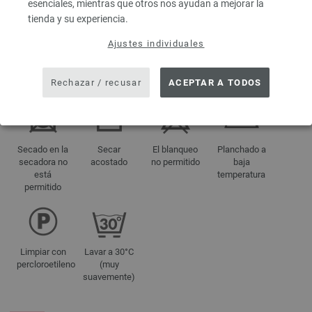
esenciales, mientras que otros nos ayudan a mejorar la
tienda y su experiencia.
aprox. 400 g
Ajustes individuales
Rechazar / recusar
ACEPTAR A TODOS
INDICACIONES DE CUIDADO
Secado en la
Secar
El blanqueo
Planchado a
secadora no
acostado
no permitido
baja
está
temperatura
permitido
Limpiar con
Lavar a 30°C
percloroetileno
(muy
suavemente)