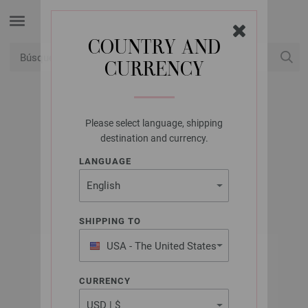
COUNTRY AND
CURRENCY
USD
Mi cuenta
Please select language, shipping
LANA GROSSA
destination and currency.
THE TUBE
LANGUAGE
SHIPPING TO
USA - The United States
of America
CURRENCY