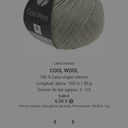
16-negro | EAN: 4033493334709
17-beige | EAN: 4033493354134
18-naranja | EAN: 4033493354141
19-rosa | EAN: 4033493354158
20-viola | EAN: 4033493354165
21-azul noche | EAN: 4033493354172
22-verde mayo | EAN: 4033493354189
23-taupe | EAN: 4033493354196
Lana Grossa
24-amarillo | EAN: 4033493360746
COOL WOOL
25-verde claro | EAN: 4033493360753
100 % Lana virgen merino
26-azul | EAN: 4033493360760
Longitud: aprox. 160 m / 50 g
27-rosa delicada | EAN: 4033493395717
Grosor de las agujas: 3 - 3,5
5,46 €
28-rojo oscuro | EAN: 4033493395724
6,35 $
29-marrón oscuro | EAN: 4033493395731
IVA no incluido, más gastos de envío, Precio base:
109,20 €
/ kg
30-octanaje gris | EAN: 4033493395748
prev
next
31-verde blanco | EAN: 4033493395755
32-gris marrón | EAN: 4033493395762