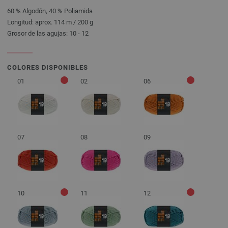
60 % Algodón, 40 % Poliamida
Longitud: aprox. 114 m / 200 g
Grosor de las agujas: 10 - 12
COLORES DISPONIBLES
01
02
06
07
08
09
10
11
12