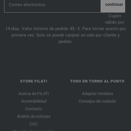
059-caqui | EAN: 4033493221788
060-gris azul mezcla | EAN: 4033493221757
Cupón
válido por
061-marrón verde mezcla | EAN: 4033493244473
14 días. Valor mínimo de pedido 45,- €. Para iniciar sesión por
062-purpura | EAN: 4033493244480
primera vez. Solo se puede canjear un vale por cliente y
063-fucsia | EAN: 4033493244497
pedido.
064-rojo ladrillo mezcla | EAN: 4033493244503
065-azul claro mezcla | EAN: 4033493244510
066-verde helecho | EAN: 4033493244527
067-verde pastel | EAN: 4033493262620
068-octanaje negro | EAN: 4033493262637
STORE FILATI
TODO EN TORNO AL PUNTO
069-verde amarillo | EAN: 4033493262644
070-amarillo sol | EAN: 4033493262651
Acerca de FILATI
Adaptar modelos
071-marrón anaranjado | EAN: 4033493262668
Sostenibilidad
Consejos de cuidado
Contacto
072-naturaleza | EAN: 4033493277822
Boletín de noticias
073-ocre | EAN: 4033493277839
CGC
074-marrón | EAN: 4033493277846