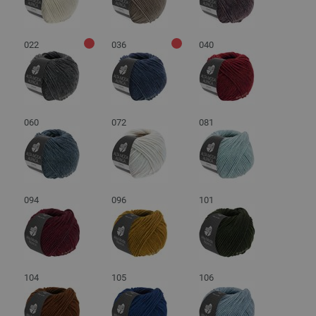
022
036
040
060
072
081
094
096
101
104
105
106