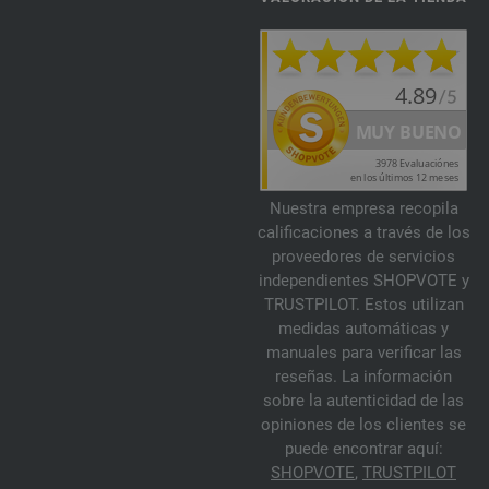
092-turrón | EAN: 4033493320184
093-rosa vieja | EAN: 4033493342643
094-borgoña | EAN: 4033493342650
095-herrumbre | EAN: 4033493342667
096-amarillo mostaza | EAN: 4033493342674
097-verde reseda | EAN: 4033493342681
098-verde botella | EAN: 4033493342698
Nuestra empresa recopila
099-purpura | EAN: 4033493342704
calificaciones a través de los
100-beige | EAN: 4033493366830
proveedores de servicios
independientes SHOPVOTE y
101-verde bosque | EAN: 4033493366847
TRUSTPILOT. Estos utilizan
102-verde oscuro | EAN: 4033493366854
medidas automáticas y
103-taupe | EAN: 4033493366861
manuales para verificar las
104-chocolate marrón | EAN: 4033493366878
reseñas. La información
sobre la autenticidad de las
105-azul cobalto | EAN: 4033493384889
opiniones de los clientes se
106-azul claro | EAN: 4033493384896
puede encontrar aquí:
107-verde pastel | EAN: 4033493384902
SHOPVOTE
,
TRUSTPILOT