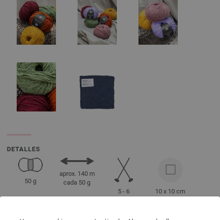
DETALLES
aprox. 140 m
50 g
cada 50 g
5 - 6
10 x 10 cm
22 Series, 17
Puntos