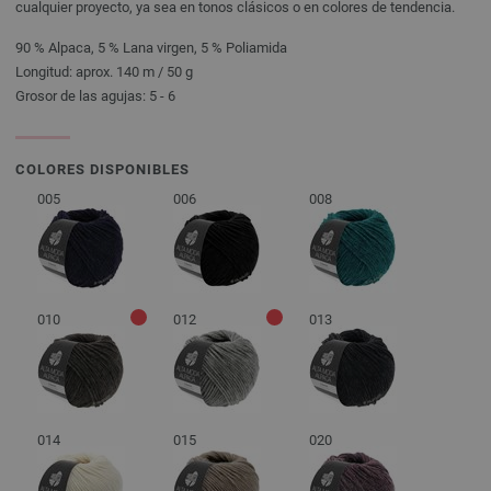
cualquier proyecto, ya sea en tonos clásicos o en colores de tendencia.
90 % Alpaca, 5 % Lana virgen, 5 % Poliamida
Longitud: aprox. 140 m / 50 g
Grosor de las agujas: 5 - 6
COLORES DISPONIBLES
005
006
008
010
012
013
014
015
020