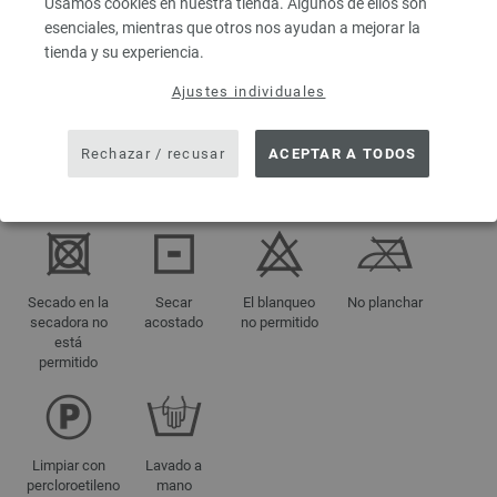
Usamos cookies en nuestra tienda. Algunos de ellos son
esenciales, mientras que otros nos ayudan a mejorar la
tienda y su experiencia.
Tamaño 38 -
Ajustes individuales
40
aprox. 500 g
Rechazar / recusar
ACEPTAR A TODOS
INDICACIONES DE CUIDADO
Secado en la
Secar
El blanqueo
No planchar
secadora no
acostado
no permitido
está
permitido
Limpiar con
Lavado a
percloroetileno
mano