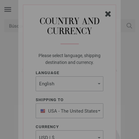
COUNTRY AND
CURRENCY
USD
Mi cuenta
Please select language, shipping
LANA GROSSA
destination and currency.
ALTA MODA ALPACA
LANGUAGE
SHIPPING TO
USA - The United States
of America
CURRENCY