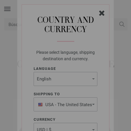
COUNTRY AND
CURRENCY
USD
Mi cuenta
Please select language, shipping
LANA GROSSA
destination and currency.
GOMITOLO VERSIONE
LANGUAGE
SHIPPING TO
USA - The United States
of America
CURRENCY