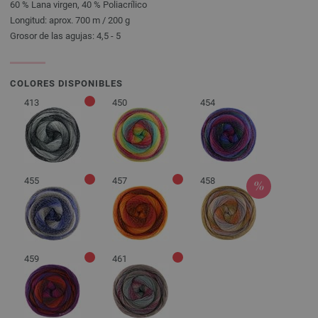
60 % Lana virgen, 40 % Poliacrílico
Longitud: aprox. 700 m / 200 g
Grosor de las agujas: 4,5 - 5
COLORES DISPONIBLES
413
450
454
455
457
458
459
461