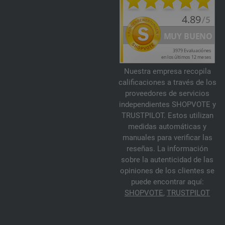
462-rojo negro/
borgoña/
burdeos | EAN: 4033493413312
463-fucsia/
rosa vívida/
tomate/
rojo | EAN: 4033493413329
464-oliva oscuro/
verde oscuro/
gris violeta/
fucsia/
rojo | EAN:
4033493413336
466-camello/
terracota/
violeta/
gris púrpura | EAN: 4033493413350
467-turrón/
rojo marrón/
marrón oscuro/
umber | EAN: 4033493413367
Nuestra empresa recopila
calificaciones a través de los
proveedores de servicios
independientes SHOPVOTE y
TRUSTPILOT. Estos utilizan
medidas automáticas y
manuales para verificar las
reseñas. La información
sobre la autenticidad de las
opiniones de los clientes se
puede encontrar aquí:
SHOPVOTE
,
TRUSTPILOT