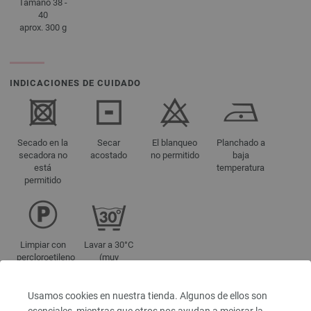
Tamaño 38 -
40
aprox. 300 g
INDICACIONES DE CUIDADO
Secado en la
Secar
El blanqueo
Planchado a
secadora no
acostado
no permitido
baja
está
temperatura
permitido
Limpiar con
Lavar a 30°C
percloroetileno
(muy
suavemente)
Usamos cookies en nuestra tienda. Algunos de ellos son