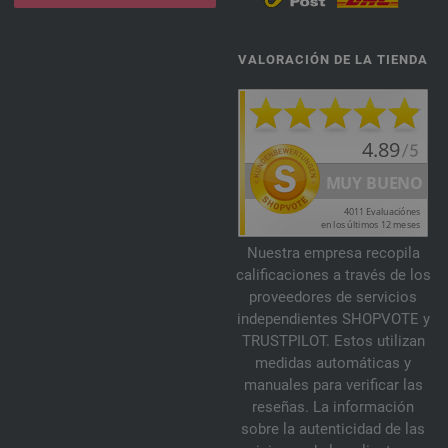
095-coñac | EAN: 4033493194082
096-beige | EAN: 4033493194099
VALORACIÓN DE LA TIENDA
097-blanco perla | EAN: 4033493194105
098-vino tinto | EAN: 4033493194112
099-borgoña | EAN: 4033493194129
100-rojo violeta | EAN: 4033493194136
101-vainilla | EAN: 4033493206570
102-rosa salmón | EAN: 4033493206587
103-jeans azul | EAN: 4033493206594
Nuestra empresa recopila
104-verde delicado | EAN: 4033493206600
calificaciones a través de los
105-gris verde | EAN: 4033493206617
proveedores de servicios
independientes SHOPVOTE y
106-rosa perlado | EAN: 4033493214131
TRUSTPILOT. Estos utilizan
107-berenjena | EAN: 4033493214148
medidas automáticas y
108-oliva claro | EAN: 4033493214155
manuales para verificar las
109-esmeralda | EAN: 4033493214162
reseñas. La información
sobre la autenticidad de las
110-verde oscuro | EAN: 4033493214179