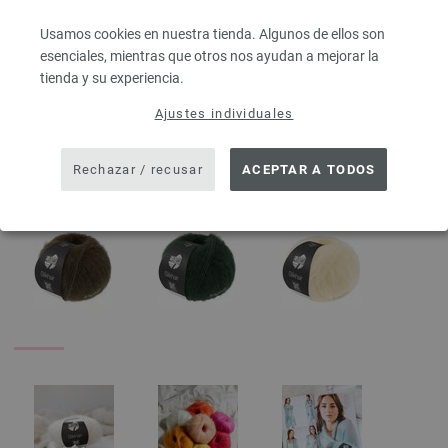
224
225
226
Usamos cookies en nuestra tienda. Algunos de ellos son
esenciales, mientras que otros nos ayudan a mejorar la
tienda y su experiencia.
227
228
229
Ajustes individuales
Rechazar / recusar
ACEPTAR A TODOS
230
231
232