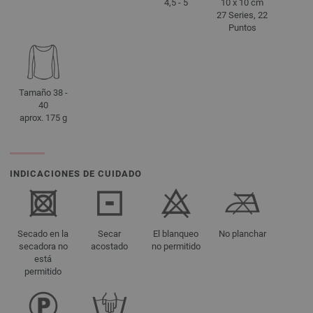
4,5 - 5
10 x 10 cm
27 Series, 22
Puntos
Tamaño 38 -
40
aprox. 175 g
INDICACIONES DE CUIDADO
Secado en la
Secar
El blanqueo
No planchar
secadora no
acostado
no permitido
está
permitido