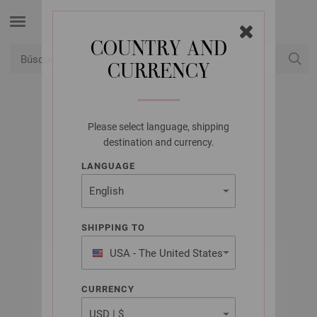
COUNTRY AND
CURRENCY
USD
Mi cuenta
Please select language, shipping
LANA GROSSA
destination and currency.
SILKHAIR
LANGUAGE
SHIPPING TO
USA - The United States
of America
CURRENCY