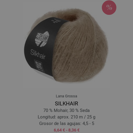
024-marrón claro | EAN: 4033493110808
025-coñac | EAN: 4033493110815
026-fango | EAN: 4033493110822
027-azul noche | EAN: 4033493110839
028-zarzamora | EAN: 4033493110846
032-neón verde | EAN: 4033493110884
034-salmón | EAN: 4033493117661
035-taupe | EAN: 4033493117678
036-lila | EAN: 4033493117685
037-mandarina | EAN: 4033493117692
038-amarillo | EAN: 4033493117708
039-clavel | EAN: 4033493117715
Lana Grossa
040-aciano | EAN: 4033493117722
SILKHAIR
041-gris plata | EAN: 4033493123563
70 % Mohair, 30 % Seda
042-azul claro | EAN: 4033493123570
Longitud: aprox. 210 m / 25 g
043-marino | EAN: 4033493123587
Grosor de las agujas: 4,5 - 5
6,64 € - 8,36 €
044-azul octanaje | EAN: 4033493123594