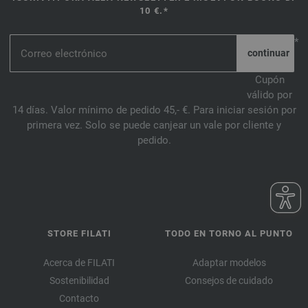
061-rojo ladrillo | EAN: 4033493138666
10 €.*
062-borgoña | EAN: 4033493138673
063-azul violeta | EAN: 4033493138680
*
064-ciclamino | EAN: 4033493138697
065-esmeralda | EAN: 4033493138703
Cupón
válido por
066-octanaje oscuro | EAN: 4033493138710
14 días. Valor mínimo de pedido 45,- €. Para iniciar sesión por
067-amarillo yema | EAN: 4033493149600
primera vez. Solo se puede canjear un vale por cliente y
068-azul turquesa | EAN: 4033493149617
pedido.
069-verde amarillento | EAN: 4033493149624
070-frambuesa | EAN: 4033493149631
071-naranja | EAN: 4033493149648
072-mostaza | EAN: 4033493156172
073-rojo ladrillo | EAN: 4033493156189
STORE FILATI
TODO EN TORNO AL PUNTO
074-palo de rosa | EAN: 4033493156196
075-magnolia | EAN: 4033493156202
Acerca de FILATI
Adaptar modelos
076-clavel | EAN: 4033493156219
Sostenibilidad
Consejos de cuidado
Contacto
077-rojo marrón | EAN: 4033493156226