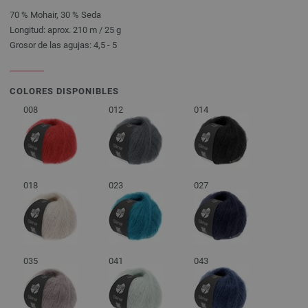
70 % Mohair, 30 % Seda
Longitud: aprox. 210 m / 25 g
Grosor de las agujas: 4,5 - 5
COLORES DISPONIBLES
008
012
014
018
023
027
035
041
043