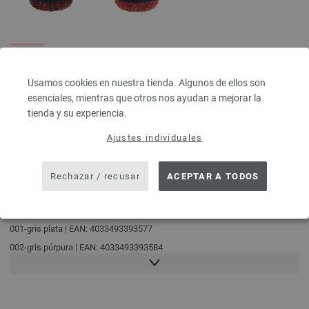
DETALLES
Usamos cookies en nuestra tienda. Algunos de ellos son
esenciales, mientras que otros nos ayudan a mejorar la
aprox. 115 m
25 g
cada 25 g
tienda y su experiencia.
Ajustes individuales
INDICACIONES DE CUIDADO
Rechazar / recusar
ACEPTAR A TODOS
REFERENCIAS DE COLORES
001-gris plata | EAN: 4033493393577
002-gris púrpura | EAN: 4033493393584
003-purpura | EAN: 4033493393591
004-azul delicada | EAN: 4033493393607
005-azul noche | EAN: 4033493393614