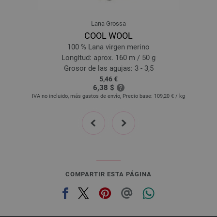
022-azul violeta | EAN: 4033493415569
023-real | EAN: 4033493415576
Lana Grossa
101-naturaleza | EAN: 4033493416344
COOL WOOL
102-beige claro | EAN: 4033493416351
100 % Lana virgen merino
103-rojo marrón | EAN: 4033493416368
Longitud: aprox. 160 m / 50 g
104-marrón naranja | EAN: 4033493416375
Grosor de las agujas: 3 - 3,5
5,46 €
105-marrón oro | EAN: 4033493416382
6,38 $
106-oliva | EAN: 4033493416399
IVA no incluido, más gastos de envío, Precio base:
109,20 €
/ kg
107-azul oscuroro/
gris oscuro | EAN: 4033493416405
prev
next
108-verde opalo | EAN: 4033493416412
109-azul oscuroro | EAN: 4033493416429
110-violeta | EAN: 4033493416436
111-rojo oscuro | EAN: 4033493416443
112-rojo claro | EAN: 4033493416450
COMPARTIR ESTA PÁGINA