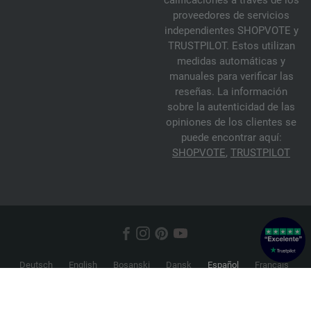
calificaciones a través de los
proveedores de servicios
independientes SHOPVOTE y
TRUSTPILOT. Estos utilizan
medidas automáticas y
manuales para verificar las
reseñas. La información
sobre la autenticidad de las
opiniones de los clientes se
puede encontrar aquí:
SHOPVOTE
,
TRUSTPILOT
Deutsch
English
Bosanski
Dansk
Español
Français
Hrvatski
Italiano
Nederlands
Norsk
Русский
Srpski
Suomi
Svenska