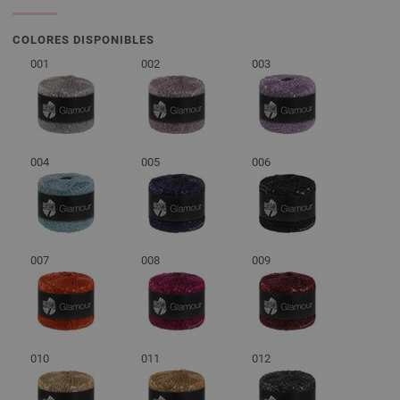
COLORES DISPONIBLES
001
002
003
004
005
006
007
008
009
010
011
012