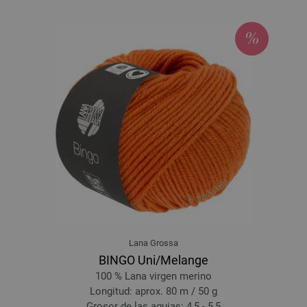
11-beige claro | EAN: 4033493392082
12-rosa pálido | EAN: 4033493392099
13-rosa delicada | EAN: 4033493392105
14-rosa vieja | EAN: 4033493392112
15-fucsia | EAN: 4033493392129
16-vino tinto | EAN: 4033493392136
17-borgoña | EAN: 4033493392143
18-violeta oscuro | EAN: 4033493392150
19-azul noche | EAN: 4033493392167
20-azul claro | EAN: 4033493392174
21-turquesa claro | EAN: 4033493392181
22-oliva oscuro | EAN: 4033493392198
23-rosé | EAN: 4033493412766
Lana Grossa
24-rojo | EAN: 4033493412773
BINGO Uni/Melange
25-marrón rojo | EAN: 4033493412780
100 % Lana virgen merino
26-rojo violeta | EAN: 4033493412797
Longitud: aprox. 80 m / 50 g
27-azul violeta | EAN: 4033493412803
Grosor de las agujas: 4,5 - 5,5