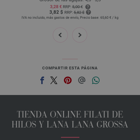
3,28 €
RRP:
5,00 €
28-tinta azul | EAN: 4033493412810
3,82 $
RRP:
5,82 $
29-jeans azul | EAN: 4033493412827
IVA no incluido, más gastos de envío, Precio base:
65,60 €
/ kg
30-verde mayo | EAN: 4033493412834
prev
next
31-verde opalo | EAN: 4033493412841
32-camello | EAN: 4033493412858
33-chocolate marrón | EAN: 4033493412865
34-negro marrón | EAN: 4033493412872
35-antracita | EAN: 4033493412889
COMPARTIR ESTA PÁGINA
36-gris claro | EAN: 4033493412896
37-gris claro | EAN: 4033493412902
38-crema | EAN: 4033493412919
TIENDA ONLINE FILATI DE
HILOS Y LANA LANA GROSSA