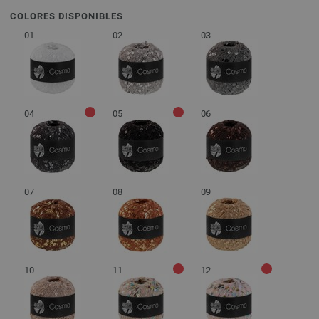
COLORES DISPONIBLES
01
02
03
04
05
06
07
08
09
10
11
12