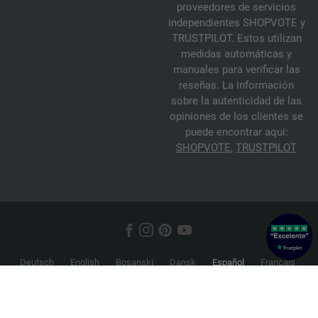
proveedores de servicios
independientes SHOPVOTE y
TRUSTPILOT. Estos utilizan
medidas automáticas y
manuales para verificar las
reseñas. La información
sobre la autenticidad de las
opiniones de los clientes se
puede encontrar aquí:
SHOPVOTE
,
TRUSTPILOT
Deutsch
English
Bosanski
Dansk
Español
Français
Hrvatski
Italiano
Nederlands
Norsk
Русский
Srpski
Suomi
Svenska