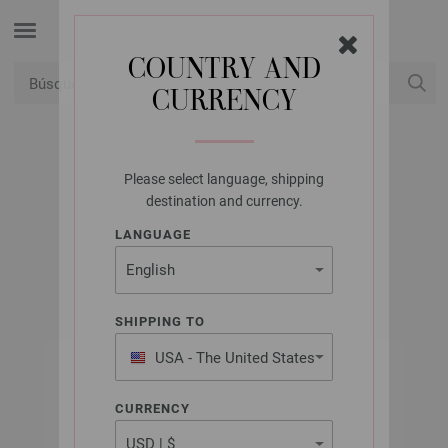
COUNTRY AND
CURRENCY
USD
Mi cuenta
Please select language, shipping
LANA GROSSA
destination and currency.
BABY SOFT
LANGUAGE
SHIPPING TO
USA - The United States
of America
CURRENCY