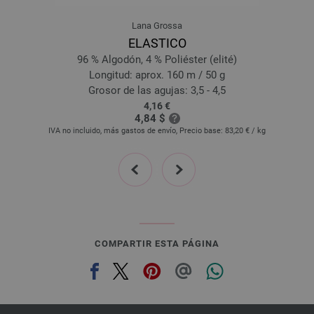
23-verde agua | EAN: 4033493251648
Lana Grossa
24-jeans oscuro | EAN: 4033493251655
ELASTICO
25-ciruelas grises | EAN: 4033493251662
96 % Algodón, 4 % Poliéster (elité)
26-albaricoque | EAN: 4033493271608
Longitud: aprox. 160 m / 50 g
27-azul | EAN: 4033493271615
Grosor de las agujas: 3,5 - 4,5
4,16 €
28-turquesamenta | EAN: 4033493271622
4,84 $
29-limón | EAN: 4033493271639
IVA no incluido, más gastos de envío, Precio base:
83,20 €
/ kg
30-verde | EAN: 4033493292153
prev
next
31-amarillo | EAN: 4033493292160
32-naranja | EAN: 4033493292177
COMPARTIR ESTA PÁGINA