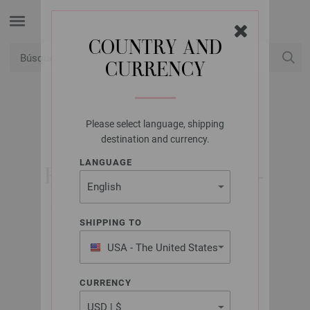
COUNTRY AND
CURRENCY
USD
Mi cuenta
Please select language, shipping
LANA GROSSA
destination and currency.
LOOKBOOK NO. 8 -
LANGUAGE
REVISTA ALEMANA +
INSTRUCCIONES EN
FRANCÉS
SHIPPING TO
USA - The United States
of America
Primavera/Verano 2020
CURRENCY