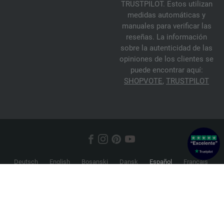
TRUSTPILOT. Estos utilizan
medidas automáticas y
manuales para verificar las
reseñas. La información
sobre la autenticidad de las
opiniones de los clientes se
puede encontrar aquí:
SHOPVOTE
,
TRUSTPILOT
Deutsch
English
Bosanski
Dansk
Español
Français
Hrvatski
Italiano
Nederlands
Norsk
Русский
Srpski
Suomi
Svenska
© 2026 FILATI eCommerce GmbH