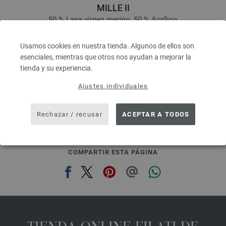
MILLE II
50 % Lana virgen merino, 50 % Acrílico
Longitud: aprox. 55 m / 50 g
Grosor de las agujas: 7 - 8
Usamos cookies en nuestra tienda. Algunos de ellos son
3,78 €
esenciales, mientras que otros nos ayudan a mejorar la
4,42 $
tienda y su experiencia.
IVA no incluido, más gastos de envío, Precio base:
75,60 €
/ kg
Ajustes individuales
prev
next
Rechazar / recusar
ACEPTAR A TODOS
COMPARTIR ESTA PÁGINA