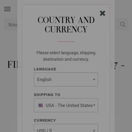
COUNTRY AND
CURRENCY
USD
Mi cuenta
Please select language, shipping
LANA GROSSA
destination and currency.
FILATI TRICOT NO. 27/67 -
LANGUAGE
EDICIÓN FRANCESA
SHIPPING TO
Primavera/Verano 2024
USA - The United States
of America
CURRENCY