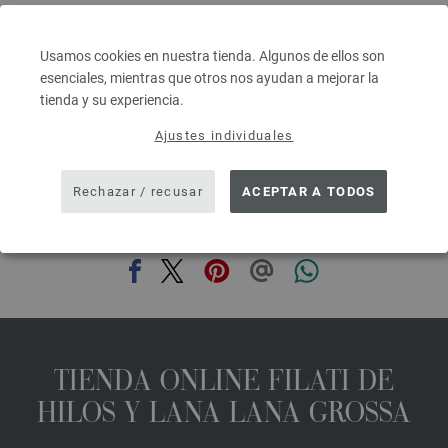
Grosor de las agujas: 4,5 - 5,5
3,28 €
RRP:
5,00 €
3,83 $
RRP:
5,84 $
Usamos cookies en nuestra tienda. Algunos de ellos son
IVA no incluido, más gastos de envío, Precio base:
65,60 €
/ kg
esenciales, mientras que otros nos ayudan a mejorar la
tienda y su experiencia.
prev
next
Ajustes individuales
Rechazar / recusar
ACEPTAR A TODOS
COMPARTIR ESTA PÁGINA
TIENDA ONLINE FILATI DE
HILOS Y LANA LANA GROSSA