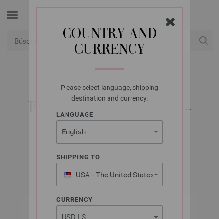
COUNTRY AND
CURRENCY
USD
Mi cuenta
Please select language, shipping
FILATI STUDIO
destination and currency.
FILATI STUDIO NO. 3 -
LANGUAGE
EDICIÓN ALEMANA
SHIPPING TO
Otoño/Invierno 2025/26
USA - The United States
of America
CURRENCY