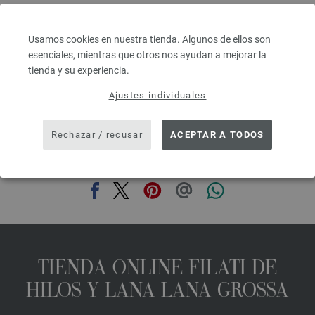
Grosor de las agujas: 8
2,94 €
3,42 $
Usamos cookies en nuestra tienda. Algunos de ellos son
IVA no incluido, más gastos de envío, Precio base:
58,80 €
/ kg
esenciales, mientras que otros nos ayudan a mejorar la
tienda y su experiencia.
prev
next
Ajustes individuales
Rechazar / recusar
ACEPTAR A TODOS
COMPARTIR ESTA PÁGINA
TIENDA ONLINE FILATI DE
HILOS Y LANA LANA GROSSA