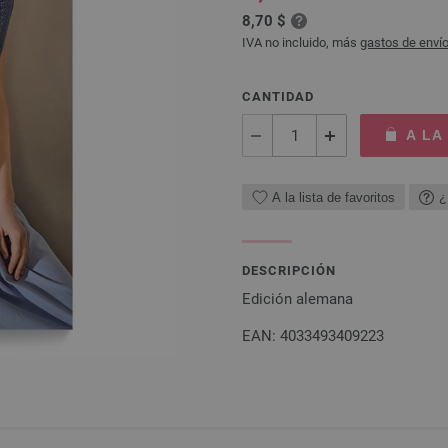
8,70 $
IVA no incluido, más
gastos de enví
CANTIDAD
A LA
A la lista de favoritos
¿
DESCRIPCIÓN
Edición alemana
EAN: 4033493409223