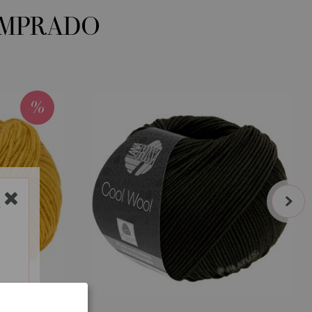
OMPRADO
next
Y