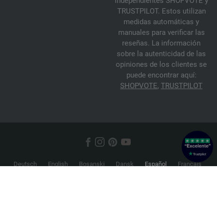
independientes SHOPVOTE y
TRUSTPILOT. Estos utilizan
medidas automáticas y
manuales para verificar las
reseñas. La información
sobre la autenticidad de las
opiniones de los clientes se
puede encontrar aquí:
SHOPVOTE
,
TRUSTPILOT
Deutsch
English
Bosanski
Dansk
Español
Français
Hrvatski
Italiano
Nederlands
Norsk
Русский
Srpski
Suomi
Svenska
© 2026 FILATI eCommerce GmbH