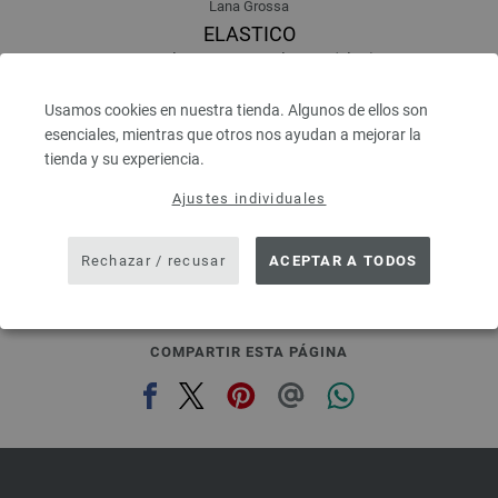
Lana Grossa
ELASTICO
96 % Algodón, 4 % Poliéster (elité)
Longitud: aprox. 160 m / 50 g
Grosor de las agujas: 3,5 - 4,5
Usamos cookies en nuestra tienda. Algunos de ellos son
4,16 €
esenciales, mientras que otros nos ayudan a mejorar la
4,86 $
tienda y su experiencia.
IVA no incluido, más gastos de envío, Precio base:
83,20 €
/ kg
Ajustes individuales
prev
next
Rechazar / recusar
ACEPTAR A TODOS
COMPARTIR ESTA PÁGINA