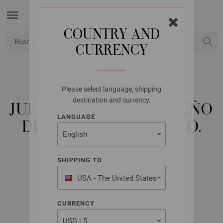
COUNTRY AND
CURRENCY
USD
Mi cuenta
Please select language, shipping
LANA GROSSA
destination and currency.
JUEGO DE AGUJAS DISEÑO
LANGUAGE
DE MADERA COLOR NO.
6,5/20CM
SHIPPING TO
USA - The United States
of America
CURRENCY