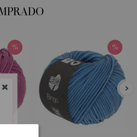
OMPRADO
next
Y