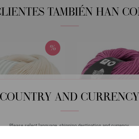
CLIENTES TAMBIÉN HAN C
COUNTRY AND CURRENC
Please select language, shipping destination and currency.
LANGUAGE