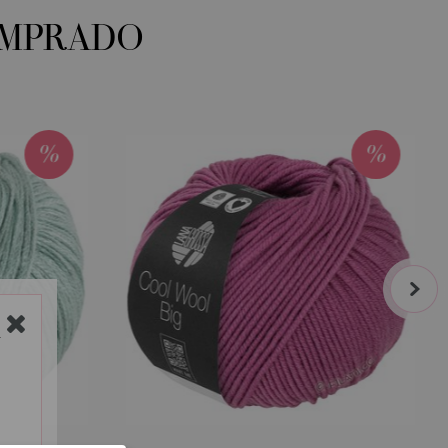
OMPRADO
next
Y