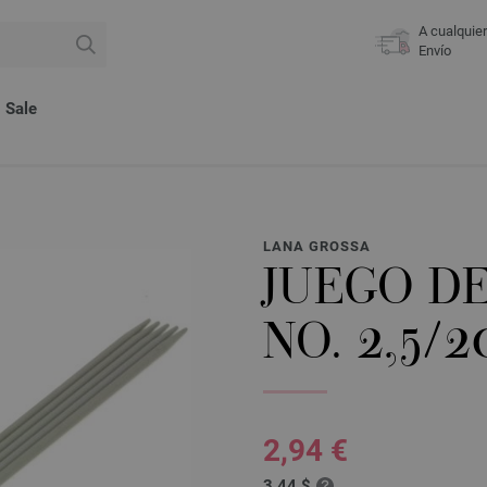
A cualquie
Envío
Sale
LANA GROSSA
JUEGO D
NO. 2,5/
2,94 €
3,44 $