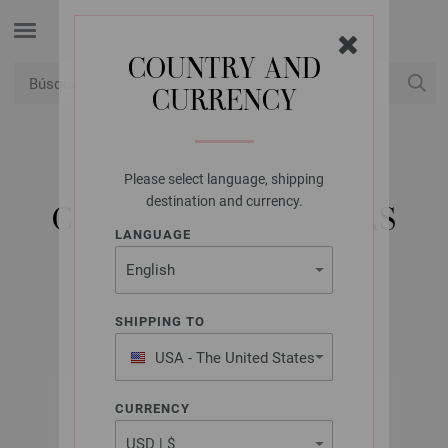
COUNTRY AND
CURRENCY
USD
Mi cuenta
Please select language, shipping
LANA GROSSA
destination and currency.
CONJUNTO DE AGUJAS
LANGUAGE
LANDLUST
SHIPPING TO
USA - The United States
of America
CURRENCY