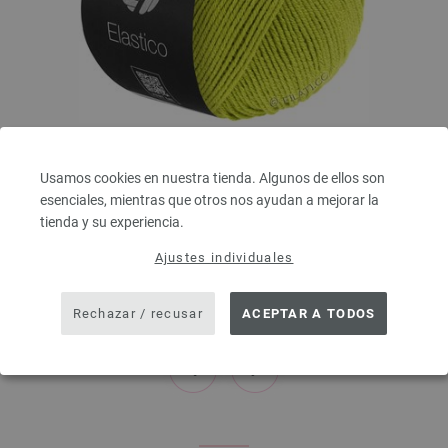
Lana Grossa
Usamos cookies en nuestra tienda. Algunos de ellos son
ELASTICO
esenciales, mientras que otros nos ayudan a mejorar la
96 % Algodón, 4 % Poliéster (elité)
tienda y su experiencia.
Longitud: aprox. 160 m / 50 g
Grosor de las agujas: 3,5 - 4,5
Ajustes individuales
4,16 €
4,86 $
Rechazar / recusar
ACEPTAR A TODOS
IVA no incluido, más gastos de envío, Precio base:
83,20 €
/ kg
prev
next