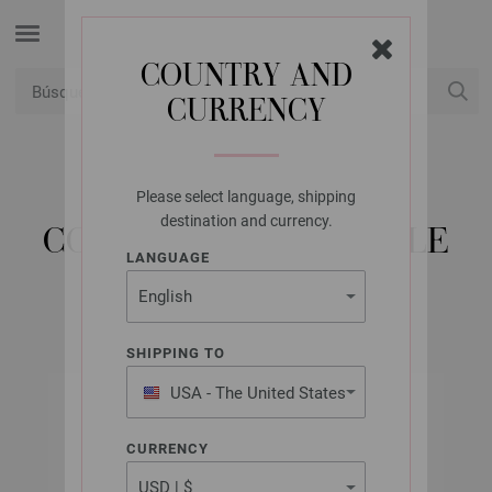
COUNTRY AND
CURRENCY
USD
Mi cuenta
Please select language, shipping
LANA GROSSA
destination and currency.
CONECTORES DE CABLE
LANGUAGE
SHIPPING TO
USA - The United States
of America
CURRENCY