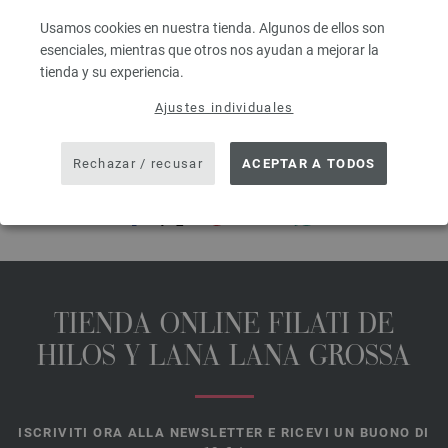
IVA no incluido, más gastos de envío, Precio base:
109,20 €
/ kg
Usamos cookies en nuestra tienda. Algunos de ellos son
prev
next
esenciales, mientras que otros nos ayudan a mejorar la
tienda y su experiencia.
Ajustes individuales
Rechazar / recusar
ACEPTAR A TODOS
COMPARTIR ESTA PÁGINA
TIENDA ONLINE FILATI DE
HILOS Y LANA LANA GROSSA
ISCRIVITI ORA ALLA NEWSLETTER E RICEVI UN BUONO DI