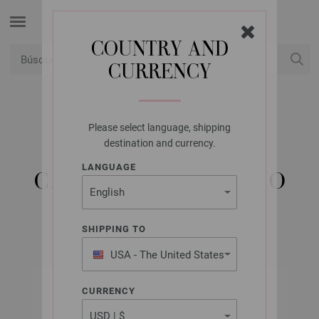
COUNTRY AND
CURRENCY
USD
Mi cuenta
Please select language, shipping
LANA GROSSA
destination and currency.
CAMILLA PARA
LANGUAGE
CALCETINES PEQUEÑO
SHIPPING TO
USA - The United States
of America
CURRENCY