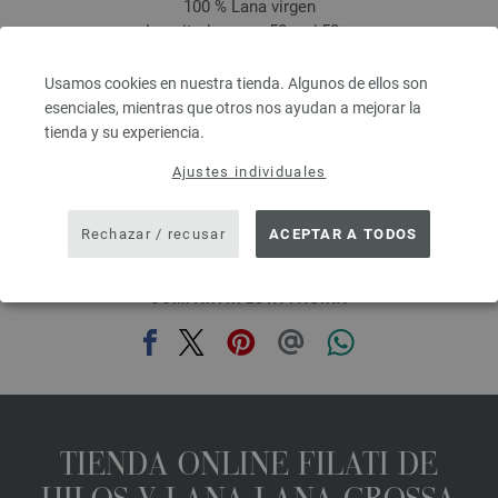
100 % Lana virgen
Longitud: aprox. 50 m / 50 g
Grosor de las agujas: 8
2,94 €
Usamos cookies en nuestra tienda. Algunos de ellos son
3,43 $
esenciales, mientras que otros nos ayudan a mejorar la
IVA no incluido, más gastos de envío, Precio base:
58,80 €
/ kg
tienda y su experiencia.
prev
next
Ajustes individuales
Rechazar / recusar
ACEPTAR A TODOS
COMPARTIR ESTA PÁGINA
TIENDA ONLINE FILATI DE