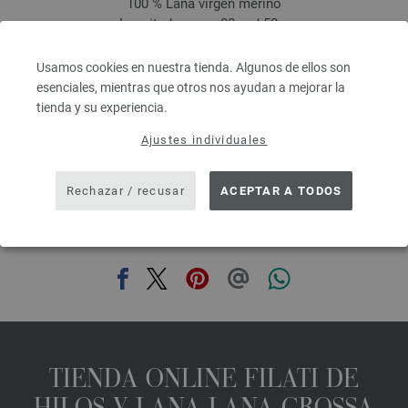
100 % Lana virgen merino
Longitud: aprox. 80 m / 50 g
Grosor de las agujas: 4,5 - 5,5
3,28 €
RRP:
5,00 €
Usamos cookies en nuestra tienda. Algunos de ellos son
3,83 $
RRP:
5,84 $
esenciales, mientras que otros nos ayudan a mejorar la
IVA no incluido, más gastos de envío, Precio base:
65,60 €
/ kg
tienda y su experiencia.
prev
next
Ajustes individuales
Rechazar / recusar
ACEPTAR A TODOS
COMPARTIR ESTA PÁGINA
TIENDA ONLINE FILATI DE