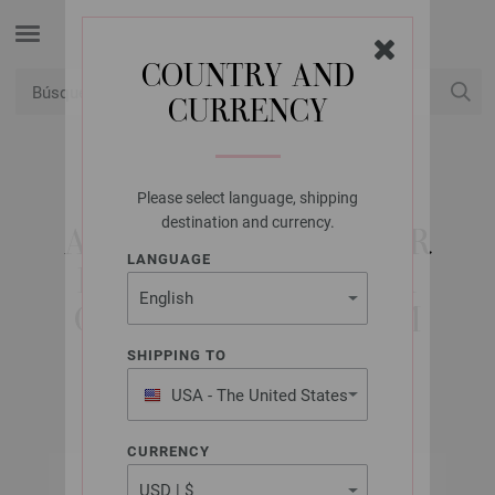
COUNTRY AND
CURRENCY
USD
Mi cuenta
Please select language, shipping
LANA GROSSA
destination and currency.
AGUJAS DE TRICOTAR
LANGUAGE
DISEÑO DE MADERA
COLOR NO. 4,5/35CM
SHIPPING TO
USA - The United States
of America
CURRENCY