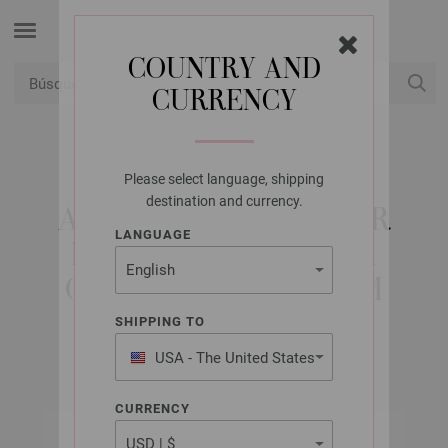
COUNTRY AND
CURRENCY
USD
Mi cuenta
Please select language, shipping
LANA GROSSA
destination and currency.
AGUJAS DE TRICOTAR
LANGUAGE
DISEÑO DE MADERA
COLOR NO. 4,0/35CM
SHIPPING TO
USA - The United States
of America
CURRENCY