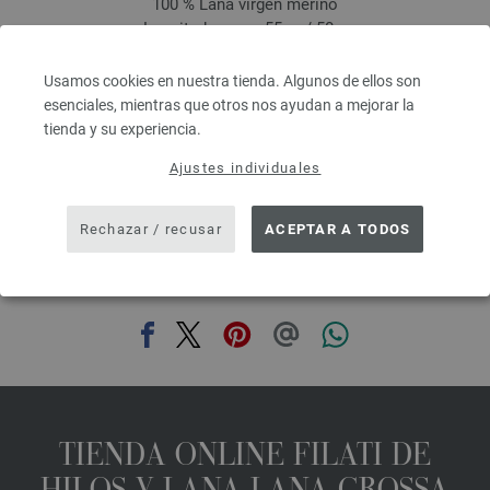
100 % Lana virgen merino
Longitud: aprox. 55 m / 50 g
Grosor de las agujas: 6 - 7
2,48 €
RRP:
5,00 €
Usamos cookies en nuestra tienda. Algunos de ellos son
2,90 $
RRP:
5,84 $
esenciales, mientras que otros nos ayudan a mejorar la
IVA no incluido, más gastos de envío, Precio base:
49,60 €
/ kg
tienda y su experiencia.
prev
next
Ajustes individuales
Rechazar / recusar
ACEPTAR A TODOS
COMPARTIR ESTA PÁGINA
TIENDA ONLINE FILATI DE