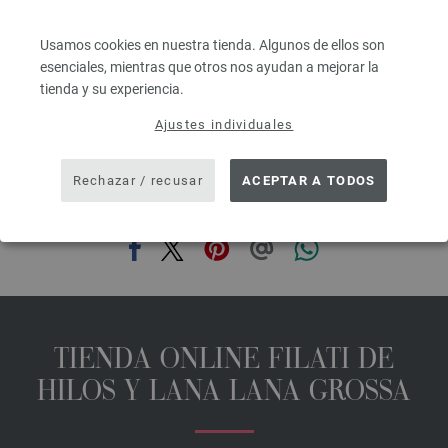
6,68 €
7,77 $
Usamos cookies en nuestra tienda. Algunos de ellos son
IVA no incluido, más gastos de envío, Precio base:
133,60 €
/ kg
esenciales, mientras que otros nos ayudan a mejorar la
prev
next
tienda y su experiencia.
Ajustes individuales
Rechazar / recusar
ACEPTAR A TODOS
COMPARTIR ESTA PÁGINA
TIENDA ONLINE FILATI DE
HILOS Y LANA LANA GROSSA