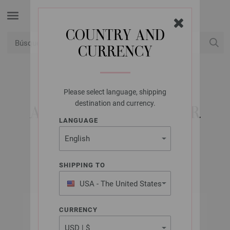
COUNTRY AND
CURRENCY
USD
Mi cuenta
Please select language, shipping
LANA GROSSA
destination and currency.
AGUJAS DE TRICOTAR
LANGUAGE
BAMBÚ NO. 5,5
SHIPPING TO
USA - The United States
of America
CURRENCY