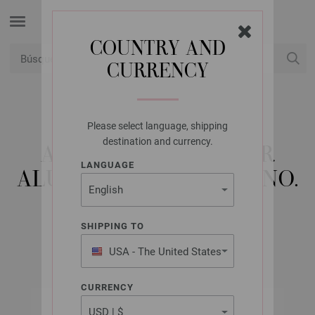
COUNTRY AND
CURRENCY
USD
Mi cuenta
Please select language, shipping
LANA GROSSA
destination and currency.
AGUJAS DE TRICOTAR
LANGUAGE
ALUMINIUM RAINBOW NO.
12,0
SHIPPING TO
USA - The United States
of America
CURRENCY