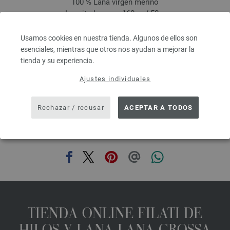
100 % Lana virgen merino
Longitud: aprox. 160 m / 50 g
Grosor de las agujas: 3 - 3,5
5,46 €
Usamos cookies en nuestra tienda. Algunos de ellos son
6,38 $
esenciales, mientras que otros nos ayudan a mejorar la
IVA no incluido, más gastos de envío, Precio base:
109,20 €
/ kg
tienda y su experiencia.
prev
next
Ajustes individuales
Rechazar / recusar
ACEPTAR A TODOS
COMPARTIR ESTA PÁGINA
TIENDA ONLINE FILATI DE