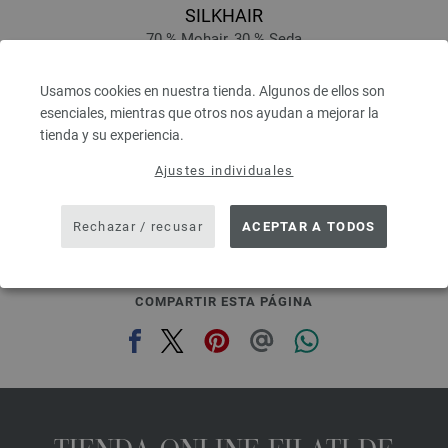
SILKHAIR
70 % Mohair, 30 % Seda
Longitud: aprox. 210 m / 25 g
Grosor de las agujas: 4,5 - 5
Usamos cookies en nuestra tienda. Algunos de ellos son
8,36 €
esenciales, mientras que otros nos ayudan a mejorar la
9,77 $
tienda y su experiencia.
IVA no incluido, más gastos de envío, Precio base:
334,40 €
/ kg
Ajustes individuales
prev
next
Rechazar / recusar
ACEPTAR A TODOS
COMPARTIR ESTA PÁGINA