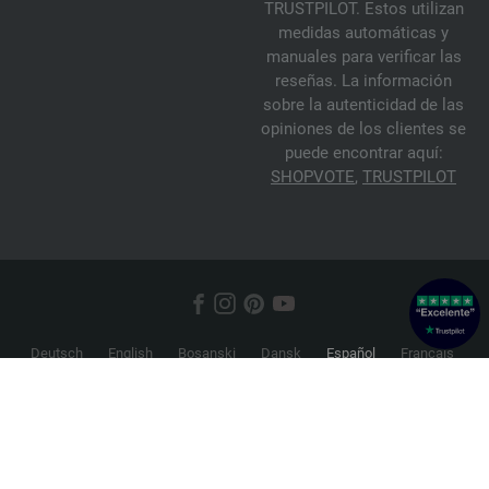
TRUSTPILOT. Estos utilizan
medidas automáticas y
manuales para verificar las
reseñas. La información
sobre la autenticidad de las
opiniones de los clientes se
puede encontrar aquí:
SHOPVOTE
,
TRUSTPILOT
Deutsch
English
Bosanski
Dansk
Español
Français
Hrvatski
Italiano
Nederlands
Norsk
Русский
Srpski
Suomi
Svenska
© 2026 FILATI eCommerce GmbH