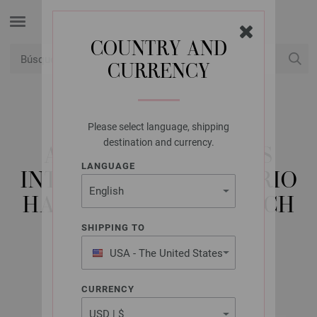
COUNTRY AND
CURRENCY
USD
Mi cuenta
Please select language, shipping
LANA GROSSA
destination and currency.
AGUJAS CIRCULARES
LANGUAGE
INTERCAMBIABLES VARIO
HAYA (TANJA STEINBACH
EDITION) NO. 3,5
SHIPPING TO
USA - The United States
of America
CURRENCY