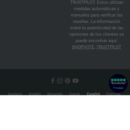
TRUSTPILOT. Estos utilizan
medidas automáticas y
manuales para verificar las
reseñas. La información
sobre la autenticidad de las
opiniones de los clientes se
puede encontrar aquí:
SHOPVOTE
,
TRUSTPILOT
Deutsch
English
Bosanski
Dansk
Español
Français
Hrvatski
Italiano
Nederlands
Norsk
Русский
Srpski
Suomi
Svenska
© 2026 FILATI eCommerce GmbH