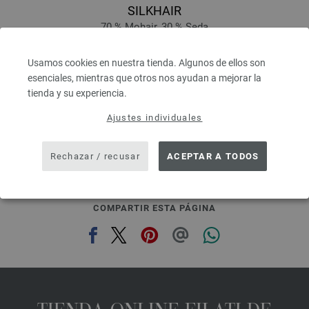
SILKHAIR
70 % Mohair, 30 % Seda
Longitud: aprox. 210 m / 25 g
Grosor de las agujas: 4,5 - 5
Usamos cookies en nuestra tienda. Algunos de ellos son
8,36 €
esenciales, mientras que otros nos ayudan a mejorar la
9,77 $
tienda y su experiencia.
IVA no incluido, más gastos de envío, Precio base:
334,40 €
/ kg
Ajustes individuales
prev
next
Rechazar / recusar
ACEPTAR A TODOS
COMPARTIR ESTA PÁGINA