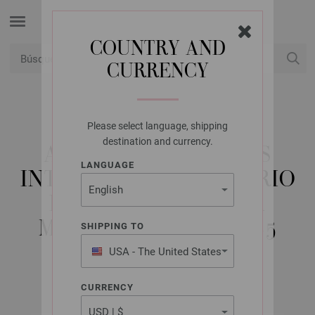
COUNTRY AND
CURRENCY
USD
Mi cuenta
Please select language, shipping
LANA GROSSA
destination and currency.
AGUJAS CIRCULARES
LANGUAGE
INTERCAMBIABLES VARIO
DISEÑO DE MADERA
MULTICOLOR NO. 3,25
SHIPPING TO
USA - The United States
of America
CURRENCY