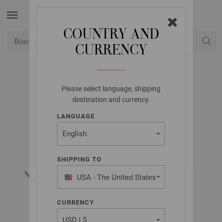
COUNTRY AND
CURRENCY
USD
Mi cuenta
Please select language, shipping
LANA GROSSA
destination and currency.
AGUJA MÁGICA
LANGUAGE
SHIPPING TO
USA - The United States
of America
CURRENCY