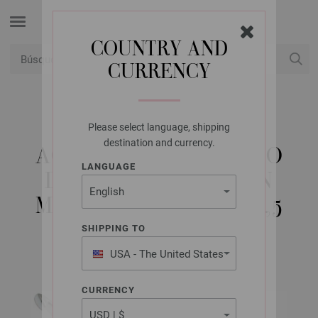
COUNTRY AND
CURRENCY
USD
Mi cuenta
Please select language, shipping
LANA GROSSA
destination and currency.
AGUJA DE GANCHILLO
LANGUAGE
DISEÑO COLOR (CON
MANGO SUAVE) NO. 5,5
SHIPPING TO
USA - The United States
of America
CURRENCY