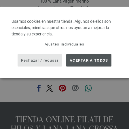
100 % Lana virgen merino
Longitud: aprox. 80 m / 50 g
Grosor de las agujas: 4,5 - 5,5
3,28 €
RRP:
5,00 €
Usamos cookies en nuestra tienda. Algunos de ellos son
3,82 $
RRP:
5,82 $
esenciales, mientras que otros nos ayudan a mejorar la
IVA no incluido, más gastos de envío, Precio base:
65,60 €
/ kg
tienda y su experiencia.
prev
next
Ajustes individuales
Rechazar / recusar
ACEPTAR A TODOS
COMPARTIR ESTA PÁGINA
TIENDA ONLINE FILATI DE