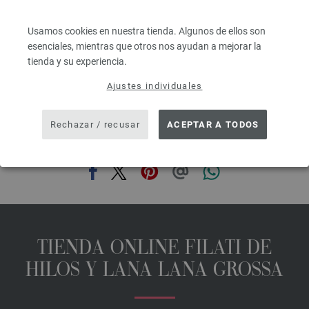
6,68 €
7,80 $
Usamos cookies en nuestra tienda. Algunos de ellos son
IVA no incluido, más gastos de envío, Precio base:
133,60 €
/ kg
esenciales, mientras que otros nos ayudan a mejorar la
prev
next
tienda y su experiencia.
Ajustes individuales
Rechazar / recusar
ACEPTAR A TODOS
COMPARTIR ESTA PÁGINA
TIENDA ONLINE FILATI DE
HILOS Y LANA LANA GROSSA