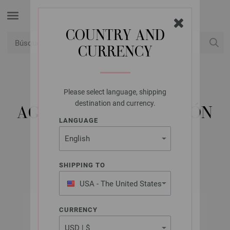
COUNTRY AND
CURRENCY
USD
Mi cuenta
Please select language, shipping
LANA GROSSA
destination and currency.
AGUJA CIRCULAR LATÓN
LANGUAGE
NO. 12,0/60CM
SHIPPING TO
USA - The United States
of America
CURRENCY