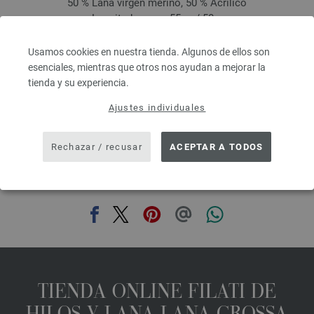
50 % Lana virgen merino, 50 % Acrílico
Longitud: aprox. 55 m / 50 g
Grosor de las agujas: 7 - 8
3,78 €
Usamos cookies en nuestra tienda. Algunos de ellos son
4,41 $
esenciales, mientras que otros nos ayudan a mejorar la
IVA no incluido, más gastos de envío, Precio base:
75,60 €
/ kg
tienda y su experiencia.
prev
next
Ajustes individuales
Rechazar / recusar
ACEPTAR A TODOS
COMPARTIR ESTA PÁGINA
TIENDA ONLINE FILATI DE