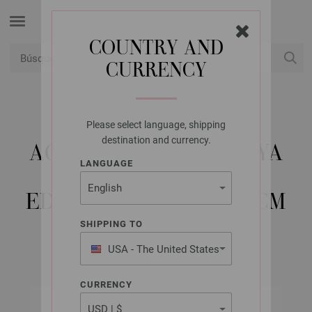
COUNTRY AND
CURRENCY
USD
Mi cuenta
Please select language, shipping
LANA GROSSA
destination and currency.
AGUJA CIRCULAR HAYA
LANGUAGE
(TANJA STEINBACH
EDITION) NO. 8,0/100CM
SHIPPING TO
USA - The United States
of America
CURRENCY