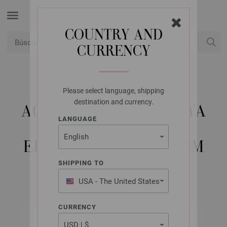
COUNTRY AND
CURRENCY
USD
Mi cuenta
Please select language, shipping
LANA GROSSA
destination and currency.
AGUJA CIRCULAR HAYA
LANGUAGE
(TANJA STEINBACH
EDITION) NO. 6,0/60CM
SHIPPING TO
USA - The United States
of America
CURRENCY