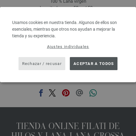
100 % Lana virgen
Longitud: aprox. 50 m / 50 g
Grosor de las agujas: 8
2,94 €
Usamos cookies en nuestra tienda. Algunos de ellos son
3,43 $
esenciales, mientras que otros nos ayudan a mejorar la
IVA no incluido, más gastos de envío, Precio base:
58,80 €
/ kg
tienda y su experiencia.
prev
next
Ajustes individuales
Rechazar / recusar
ACEPTAR A TODOS
COMPARTIR ESTA PÁGINA
TIENDA ONLINE FILATI DE