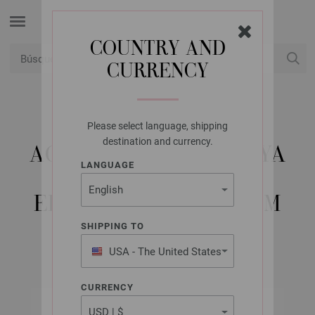
COUNTRY AND
CURRENCY
USD
Mi cuenta
Please select language, shipping
LANA GROSSA
destination and currency.
AGUJA CIRCULAR HAYA
LANGUAGE
(TANJA STEINBACH
EDITION) NO. 5,5/60CM
SHIPPING TO
USA - The United States
of America
CURRENCY