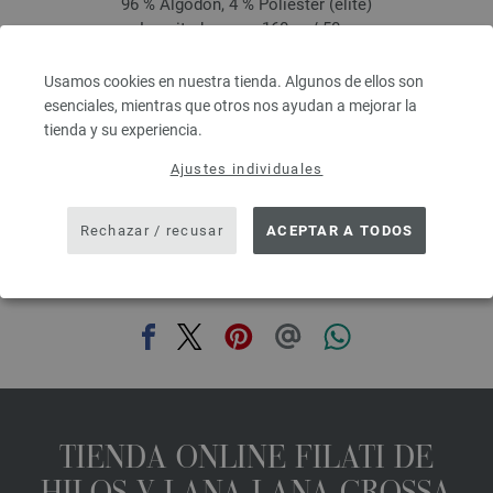
96 % Algodón, 4 % Poliéster (elité)
Longitud: aprox. 160 m / 50 g
Grosor de las agujas: 3,5 - 4,5
4,16 €
Usamos cookies en nuestra tienda. Algunos de ellos son
4,86 $
esenciales, mientras que otros nos ayudan a mejorar la
IVA no incluido, más gastos de envío, Precio base:
83,20 €
/ kg
tienda y su experiencia.
prev
next
Ajustes individuales
Rechazar / recusar
ACEPTAR A TODOS
COMPARTIR ESTA PÁGINA
TIENDA ONLINE FILATI DE