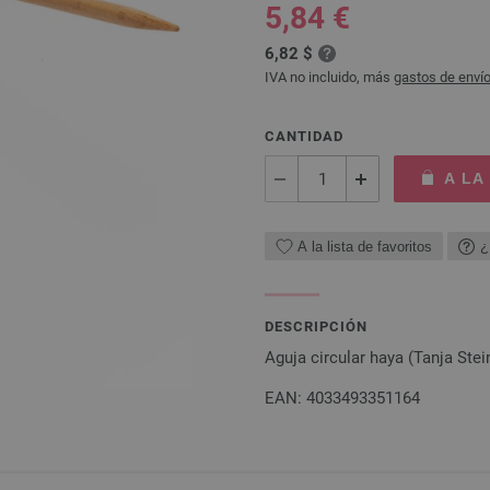
5,84 €
6,82 $
IVA no incluido, más
gastos de enví
CANTIDAD
A LA
A la lista de favoritos
¿
DESCRIPCIÓN
Aguja circular haya (Tanja St
EAN: 4033493351164