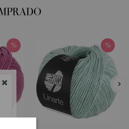
OMPRADO
next
Y