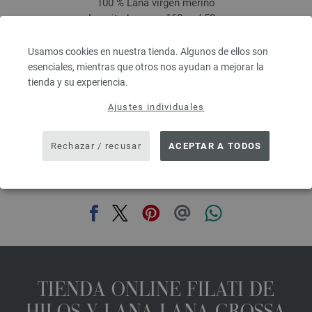
100 % Lana virgen merino
Longitud: aprox. 160 m / 50 g
Grosor de las agujas: 3 - 3,5
5,46 €
Usamos cookies en nuestra tienda. Algunos de ellos son
6,37 $
esenciales, mientras que otros nos ayudan a mejorar la
IVA no incluido, más gastos de envío, Precio base:
109,20 €
/ kg
tienda y su experiencia.
prev
next
Ajustes individuales
Rechazar / recusar
ACEPTAR A TODOS
COMPARTIR ESTA PÁGINA
TIENDA ONLINE FILATI DE