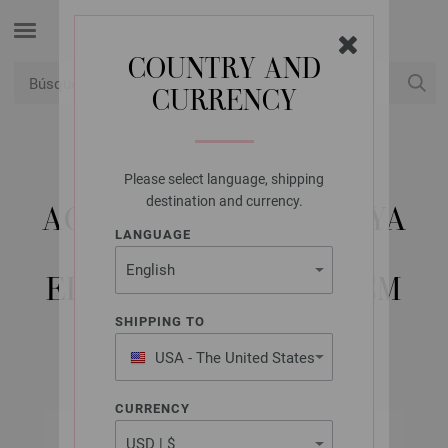
COUNTRY AND
CURRENCY
USD
Mi cuenta
Please select language, shipping
LANA GROSSA
destination and currency.
AGUJA CIRCULAR HAYA
LANGUAGE
(TANJA STEINBACH
EDITION) NO. 4,0/60CM
SHIPPING TO
USA - The United States
of America
CURRENCY