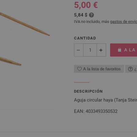
5,00 €
5,84 $
IVA no incluido, más
gastos de enví
CANTIDAD
A LA
A la lista de favoritos
¿
DESCRIPCIÓN
Aguja circular haya (Tanja St
EAN: 4033493350532