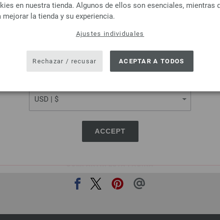
Lana Grossa
Lana Grossa
es en nuestra tienda. Algunos de ellos son esenciales, mientras 
ELASTICO
COOL WOOL Big Uni/
 mejorar la tienda y su experiencia.
odón, 4 % Poliéster (elité)
100 % Lana virgen me
Ajustes individuales
tud: aprox. 160 m / 50 g
Longitud: aprox. 120 m 
SHIPPING TO
r de las agujas: 3,5 - 4,5
Grosor de las agujas: 3
USA - The United States of America
4,16 €
3,70 € - 5,46 €
Rechazar / recusar
ACEPTAR A TODOS
4,86 $
4,32 $ - 6,38 $
ás gastos de envío, Precio base:
83,20 €
/ kg
IVA no incluido, más gastos de envío, Pre
CURRENCY
109,20 €
/ kg
ACCEPT
COMPARTIR ESTA PÁGINA