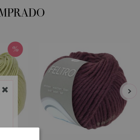
OMPRADO
next
Y