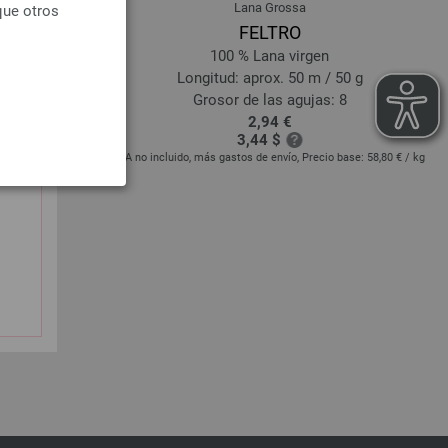
Lana Grossa
que otros
Melange
FELTRO
rino
100 % Lana virgen
/ 50 g
Longitud: aprox. 50 m / 50 g
,5 - 4
Grosor de las agujas: 8
2,94 €
3,44 $
cio base:
74,00 € -
IVA no incluido, más gastos de envío, Precio base:
58,80 €
/ kg