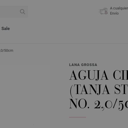
A cualquie
Envío
Sale
2,0/50cm
LANA GROSSA
AGUJA C
(TANJA S
NO. 2,0/