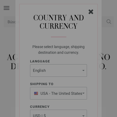
COUNTRY AND
CURRENCY
USD
Mi cuenta
Please select language, shipping
LANA GROSSA
destination and currency.
AGUJA CIRCULAR DISEÑO
LANGUAGE
DE MADERA SIGNAL NO.
5,5/80CM
SHIPPING TO
USA - The United States
of America
CURRENCY