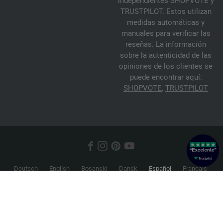
independientes SHOPVOTE y
TRUSTPILOT. Estos utilizan
medidas automáticas y
manuales para verificar las
reseñas. La información
sobre la autenticidad de las
opiniones de los clientes se
puede encontrar aquí:
SHOPVOTE
,
TRUSTPILOT
Deutsch
English
Bosanski
Dansk
Español
Français
Hrvatski
Italiano
Nederlands
Norsk
Русский
Srpski
Suomi
Svenska
© 2026 FILATI eCommerce GmbH