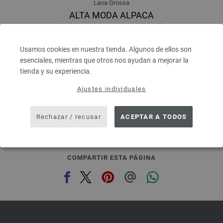
Lana Grossa
ALTA MODA ALPACA
90 % Alpaca, 5 % Lana virgen, 5 % Poliamida
Longitud: aprox. 140 m / 50 g
Grosor de las agujas: 5 - 6
Usamos cookies en nuestra tienda. Algunos de ellos son
6,68 €
esenciales, mientras que otros nos ayudan a mejorar la
7,81 $
tienda y su experiencia.
IVA no incluido, más gastos de envío, Precio base:
133,60 €
/ kg
Ajustes individuales
prev
next
Rechazar / recusar
ACEPTAR A TODOS
COMPARTIR ESTA PÁGINA