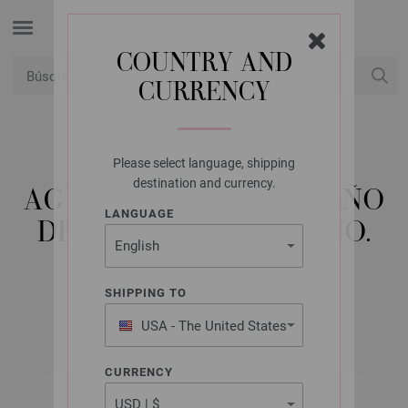
COUNTRY AND
CURRENCY
USD
Mi cuenta
Please select language, shipping
LANA GROSSA
destination and currency.
AGUJA CIRCULAR DISEÑO
LANGUAGE
DE MADERA SIGNAL NO.
10,0/60CM
SHIPPING TO
USA - The United States
of America
CURRENCY