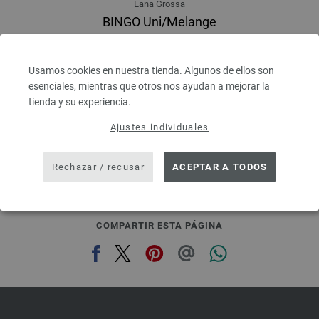
Lana Grossa
BINGO Uni/Melange
100 % Lana virgen merino
Longitud: aprox. 80 m / 50 g
Grosor de las agujas: 4,5 - 5,5
Usamos cookies en nuestra tienda. Algunos de ellos son
3,28 €
esenciales, mientras que otros nos ayudan a mejorar la
RRP:
5,00 €
3,83 $
RRP:
5,84 $
tienda y su experiencia.
IVA no incluido, más gastos de envío, Precio base:
65,60 €
/ kg
Ajustes individuales
prev
next
Rechazar / recusar
ACEPTAR A TODOS
COMPARTIR ESTA PÁGINA