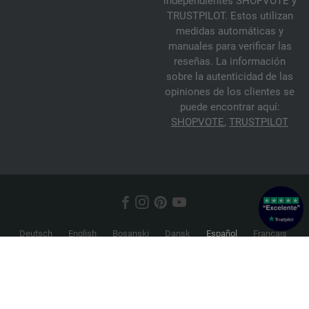
independientes SHOPVOTE y
TRUSTPILOT. Estos utilizan
medidas automáticas y
manuales para verificar las
reseñas. La información
sobre la autenticidad de las
opiniones de los clientes se
puede encontrar aquí:
SHOPVOTE
,
TRUSTPILOT
Deutsch
English
Bosanski
Dansk
Español
Français
Hrvatski
Italiano
Nederlands
Norsk
Русский
Srpski
Suomi
Svenska
© 2026 FILATI eCommerce GmbH