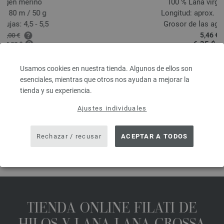
100 % Lana virgen merino
Longitud: aprox. 160 m / 50 g
Grosor de las agujas: 3 - 3,5
5,46 €
6,35 $
 kg
IVA no incluido, más gastos de envío, Precio base:
109,20 €
/ kg
Usamos cookies en nuestra tienda. Algunos de ellos son
prev
next
esenciales, mientras que otros nos ayudan a mejorar la
tienda y su experiencia.
Ajustes individuales
COMPARTIR ESTA PÁGINA
Rechazar / recusar
ACEPTAR A TODOS
TIENDA ONLINE FILATI DE