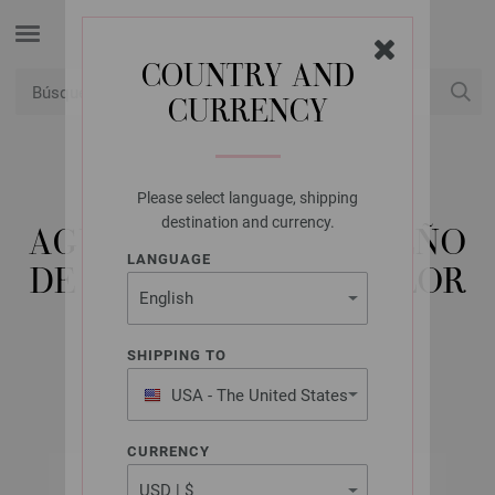
COUNTRY AND
CURRENCY
USD
Mi cuenta
Please select language, shipping
LANA GROSSA
destination and currency.
AGUJA CIRCULAR DISEÑO
LANGUAGE
DE MADERA MULTICOLOR
NO. 5,5/120CM
SHIPPING TO
USA - The United States
of America
CURRENCY