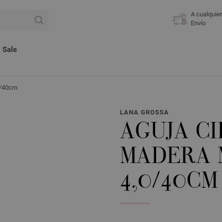
A cualquie
Envío
Sale
0/40cm
LANA GROSSA
AGUJA C
MADERA 
4,0/40CM