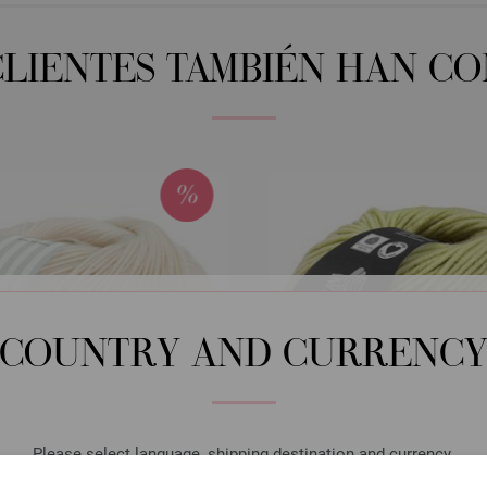
CLIENTES TAMBIÉN HAN C
COUNTRY AND CURRENC
Please select language, shipping destination and currency.