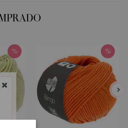
OMPRADO
next
Y