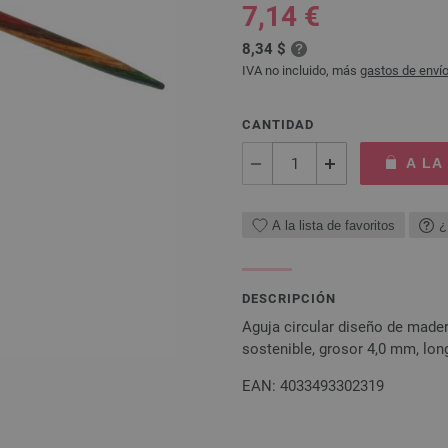
7,14 €
8,34 $
IVA no incluido, más
gastos de enví
CANTIDAD
A LA
A la lista de favoritos
¿
DESCRIPCIÓN
Aguja circular diseño de mad
sostenible, grosor 4,0 mm, lon
EAN: 4033493302319