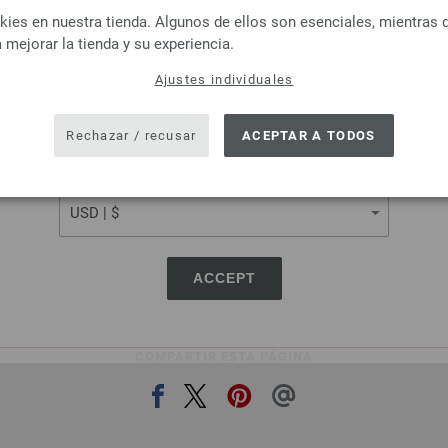
LANGUAGE
es en nuestra tienda. Algunos de ellos son esenciales, mientras 
Lana Grossa
Lana Grossa
 mejorar la tienda y su experiencia.
OL Baby Uni/Print 50g
COOL WOOL Big Uni/
 % Lana virgen merino
100 % Lana virgen me
Ajustes individuales
SHIPPING TO
tud: aprox. 220 m / 50 g
Longitud: aprox. 120 m 
r de las agujas: 2,5 - 3
Grosor de las agujas: 3
USA - The United States of America
Rechazar / recusar
ACEPTAR A TODOS
3,74 € - 5,46 €
3,70 € - 5,46 €
4,37 $ - 6,38 $
4,32 $ - 6,38 $
CURRENCY
más gastos de envío, Precio base:
74,80 € -
IVA no incluido, más gastos de envío, Pre
109,20 €
/ kg
109,20 €
/ kg
ACCEPT
COMPARTIR ESTA PÁGINA